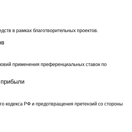
ов
 прибыли