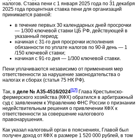
налогов. Ставка пени с 1 января 2025 года по 31 декабря
2025 года процентная ставка пени для организаций
принимается равной:
в течение первых 30 календарных дней просрочки
— 1/300 ключевой ставки ЦБ РФ, действующей в
указанный период;
начиная с 31-го дня просрочки исполнения
обязанности по уплате налогов по 90-й день — 1
/150 ключевой ставки;
начиная с 91-го дня — 1/300 ключевой ставки.
Пени уплачиваются независимо от применения мер
ответственности за нарушение законодательства о
налогах и сборах (статья 75 НК РФ).
[17]
Так, в
деле № А35-4516/2024
Глава Крестьянско-
фермерского хозяйства (КФХ) обратился в арбитражный
суд с заявлением к Управлению ФНС России о признании
недействительным решения о привлечении КФХ к
ответственности за совершение налогового
правонарушения.
Как указал налоговый орган в пояснениях, Главой был
получен доход от КФХ в размере 1 520 000 рублей, в том