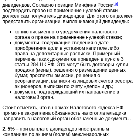
[5]
дивидендов. Согласно позиции Минфина России
подтвердить право на применение нулевой ставки
должен сам получатель дивидендов. Для этого он должен
представить организации, выплачивающей дивиденды:
копию письменного уведомления налогового
органа о праве на применение нулевой ставки;
документы, содержащие сведения о дате
приобретения доли в уставном капитале либо
права на депозитарные расписки. Примерный
перечень таких документов приведен в пункте 3
статьи 284 НК РФ. Это могут быть договоры купли-
продажи (мены), решения о размещении ценных
бумаг, проспекты эмиссии, решения о
реорганизации, выписки из лицевых счетов реестра
акционеров, выписки по счету «депо» и др.;
документ, подтверждающий их направление в
налоговый орган.
Стоит отметить, что в нормах Налогового кодекса РФ
прямо не закреплена обязанность налогоплательщика
направить в налоговый орган обозначенные документы.
2. 5%
– при выплате дивидендов иностранным
компаниям по акциям (долям) международных