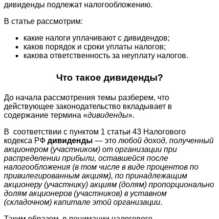
дивиденды подлежат налогообложению.
В статье рассмотрим:
какие налоги уплачивают с дивидендов;
каков порядок и сроки уплаты налогов;
какова ответственность за неуплату налогов.
Что такое дивиденды?
До начала рассмотрения темы разберем, что
действующее законодательство вкладывает в
содержание термина «
дивиденды
».
В соответствии с пунктом 1 статьи 43 Налогового
кодекса РФ
дивиденды
— это
любой доход, полученный
акционером (участником) от организации при
распределении прибыли, оставшейся после
налогообложения (в том числе в виде процентов по
привилегированным акциям), по принадлежащим
акционеру (участнику) акциям (долям) пропорционально
долям акционеров (участников) в уставном
(складочном) капитале этой организации
.
Таким образом, в понимании налогового