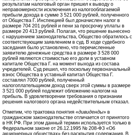
результатам налоговый орган пришел к выводу о
неправомерности исключения из налогооблагаемой
прибыли дохода в сумме 3 521 000 рублей, полученного
от Общества Г. Инспекцией был доначислен налог в
размере 704 201 рублей и пени за просрочку уплаты в
размере 20 413 рублей. Полагая, что решение вынесено
с нарушением законодательства, Общество обратилось с
соответствующим заявлением в суд. В ходе судебного
заседания было установлено, что перечисленные
заявителю денежные средства в размере 3 528 000
рублей являются стоимостью его доли в уставном
капитале Общества Г. на момент выхода из состава
учредителей. Суд решил, что поскольку первоначальный
взнос Общества в уставный капитал Общества Г.
составлял 7000 рублей, полученный
налогоплательщиком доход сверх этой суммы в размере
3 521 000 рублей подлежит обложению налогом на
прибыль. В удовлетворении требования о признании
решения налогового органа недействительным отказал.
Отметим, что трактовка понятия «
дивиденды
» в
гражданском законодательстве отличается от принятого
в НК РФ. При этом данный термин используется только в
Федеральном законе от 26.12.1995 № 208-ФЗ «Об
акционерных обществах» без раскрытия содержания. В