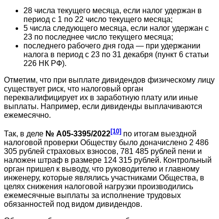
28 числа текущего месяца, если налог удержан в
период с 1 по 22 число текущего месяца;
5 числа следующего месяца, если налог удержан с
23 по последнее число текущего месяца;
последнего рабочего дня года — при удержании
налога в период с 23 по 31 декабря (пункт 6 статьи
226 НК РФ).
Отметим, что при выплате дивидендов физическому лицу
существует риск, что налоговый орган
переквалифицирует их в заработную плату или иные
выплаты. Например, если дивиденды выплачиваются
ежемесячно.
[10]
Так, в деле
№ А05-3395/2022
по итогам выездной
налоговой проверки Обществу было доначислено 2 486
305 рублей страховых взносов, 781 485 рублей пени и
наложен штраф в размере 124 315 рублей. Контрольный
орган пришел к выводу, что руководителю и главному
инженеру, которые являлись участниками Общества, в
целях снижения налоговой нагрузки производились
ежемесячные выплаты за исполнение трудовых
обязанностей под видом дивидендов.