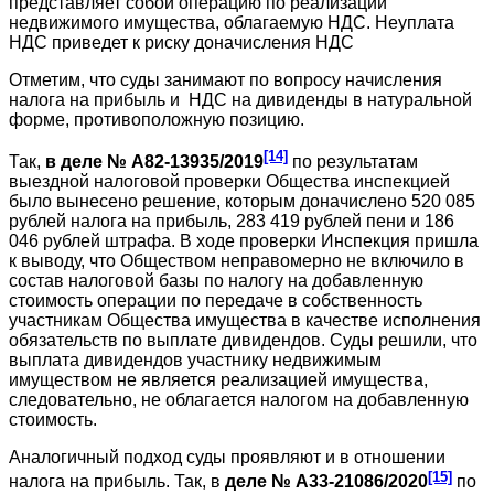
представляет собой операцию по реализации
недвижимого имущества, облагаемую НДС. Неуплата
НДС приведет к риску доначисления НДС
Отметим, что суды занимают по вопросу начисления
налога на прибыль и НДС на дивиденды в натуральной
форме, противоположную позицию.
[14]
Так,
в деле № А82-13935/2019
по результатам
выездной налоговой проверки Общества инспекцией
было вынесено решение, которым доначислено 520 085
рублей налога на прибыль, 283 419 рублей пени и 186
046 рублей штрафа. В ходе проверки Инспекция пришла
к выводу, что Обществом неправомерно не включило в
состав налоговой базы по налогу на добавленную
стоимость операции по передаче в собственность
участникам Общества имущества в качестве исполнения
обязательств по выплате дивидендов. Суды решили, что
выплата дивидендов участнику недвижимым
имуществом не является реализацией имущества,
следовательно, не облагается налогом на добавленную
стоимость.
Аналогичный подход суды проявляют и в отношении
[15]
налога на прибыль. Так, в
деле № А33-21086/2020
по