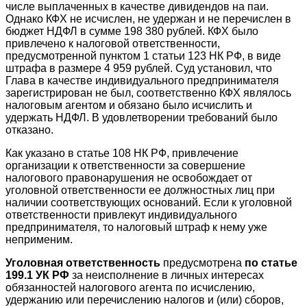
числе выплаченных в качестве дивидендов на паи.
Однако КФХ не исчислен, не удержан и не перечислен в
бюджет НДФЛ в сумме 198 380 рублей. КФХ было
привлечено к налоговой ответственности,
предусмотренной пунктом 1 статьи 123 НК РФ, в виде
штрафа в размере 4 959 рублей. Суд установил, что
Глава в качестве индивидуального предпринимателя
зарегистрирован не был, соответственно КФХ являлось
налоговым агентом и обязано было исчислить и
удержать НДФЛ. В удовлетворении требований было
отказано.
Как указано в статье 108 НК РФ, привлечение
организации к ответственности за совершение
налогового правонарушения не освобождает от
уголовной ответственности ее должностных лиц при
наличии соответствующих оснований. Если к уголовной
ответственности привлекут индивидуального
предпринимателя, то налоговый штраф к нему уже
неприменим.
Уголовная ответственность
предусмотрена
по статье
199.1 УК РФ
за неисполнение в личных интересах
обязанностей налогового агента по исчислению,
удержанию или перечислению налогов и (или) сборов,