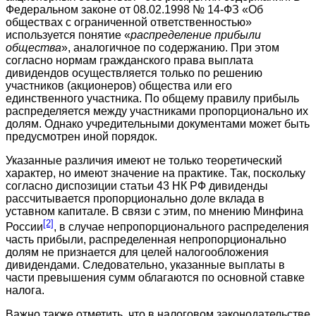
Федеральном законе от 08.02.1998 № 14-ФЗ «Об
обществах с ограниченной ответственностью»
используется понятие «
распределение прибыли
общества
», аналогичное по содержанию. При этом
согласно нормам гражданского права выплата
дивидендов осуществляется только по решению
участников (акционеров) общества или его
единственного участника. По общему правилу прибыль
распределяется между участниками пропорционально их
долям. Однако учредительными документами может быть
предусмотрен иной порядок.
Указанные различия имеют не только теоретический
характер, но имеют значение на практике. Так, поскольку
согласно диспозиции статьи 43 НК РФ дивиденды
рассчитывается пропорционально доле вклада в
уставном капитале. В связи с этим, по мнению Минфина
[2]
России
, в случае непропорционального распределения
часть прибыли, распределенная непропорционально
долям не признается для целей налогообложения
дивидендами. Следовательно, указанные выплаты в
части превышения сумм облагаются по основной ставке
налога.
Важно также отметить, что в налоговом законодательстве