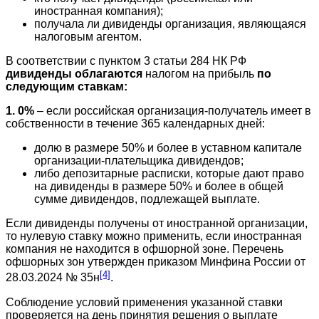
иностранная компания);
получала ли дивиденды организация, являющаяся
налоговым агентом.
В соответствии с пунктом 3 статьи 284 НК РФ
дивиденды облагаются
налогом на прибыль
по
следующим ставкам:
1. 0%
– если российская организация-получатель имеет в
собственности в течение 365 календарных дней:
долю в размере 50% и более в уставном капитале
организации-плательщика дивидендов;
либо депозитарные расписки, которые дают право
на дивиденды в размере 50% и более в общей
сумме дивидендов, подлежащей выплате.
Если дивиденды получены от иностранной организации,
то нулевую ставку можно применить, если иностранная
компания не находится в офшорной зоне. Перечень
офшорных зон утвержден приказом Минфина России от
[4]
28.03.2024 № 35н
.
Соблюдение условий применения указанной ставки
проверяется на день принятия решения о выплате