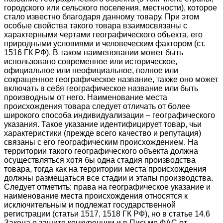
городского или сельского поселения, местности), которое
стало известно благодаря данному товару. При этом
особые свойства такого товара взаимосвязаны с
характерными чертами географического объекта, его
природными условиями и человеческим фактором (ст.
1516 ГК РФ). В таком наименовании может быть
использовано современное или историческое,
официальное или неофициальное, полное или
сокращенное географическое название, также оно может
включать в себя географическое название или быть
производным от него. Наименование места
происхождения товара следует отличать от более
широкого способа индивидуализации – географического
указания. Такое указание идентифицирует товар, чьи
характеристики (прежде всего качество и репутация)
связаны с его географическим происхождением. На
территории такого географического объекта должна
осуществляться хотя бы одна стадия производства
товара, тогда как на территории места происхождения
должны размещаться все стадии и этапы производства.
Следует отметить: права на географическое указание и
наименование места происхождения относятся к
исключительным и подлежат государственной
регистрации (статьи 1517, 1518 ГК РФ), но в статье 14.6
Закона о защите конкуренции и в Письме ФАС от