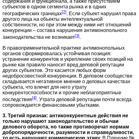
содержания и функционала, а также присутствием
субъектов в одном сегмента рынка и в одних
[2]
географических границах
. Если субъект нарушил права
другого лица на объекты интеллектуальной
собственности, но при этом между ними нет отношений
конкуренции – состава нарушения антимонопольного
[3]
законодательства не возникает
.
В правоприменительной практике антимонопольных
органов сформировалась устойчивая позиция:
устранение конкурентов и укрепление своих позиций на
рынке как правило наносит вред деловой репутации
других субъектов. Это касается любых форм
недобросовестной конкуренции. В деловом сообществе
складывается негативное мнение о деловых качествах
субъекта, что влечет для него утрату
конкурентоспособности и прочие неблагоприятные
[4]
последствия
. Утрата деловой репутации почти всегда
сопровождается финансовыми убытками.
3. Третий признак: антиконкурентные действия не
только нарушают законодательство и обычаи
делового оборота, но также противоречат нормам
добропорядочности, разумности и справедливости,
то есть нарушают коммерческую этику.
В Пленуме №