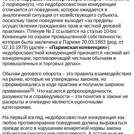
2 подчеркнуто, что недобросовестная конкуренция
отличается от поведения, которое ожидается в
аналогичной ситуации от хозяйствующего субъекта,
поскольку такое поведение выходит «за пределы
осуществления гражданских прав и честной деловой
практики». Пленум № 2 ссылается на статью 10-bis
Конвенции по охране промышленной собственности,
которая была заключена в Париже 20.03.1883 (ред. от
02.10.1979) (далее –
«Парижская конвенция»
):
недобросовестной конкуренцией признается «всякий акт
конкуренции, противоречащий честным обычаям в
промышленных и торговых делах».
Обычаи делового оборота – это правила взаимодействия
на рынке, которые не утверждены законом, но
сформировались в ходе практики и получили широкое
[5]
применение
. Что касается добропорядочности,
разумности и справедливости – эти понятия в законе не
раскрыты и очевидно являются оценочными
категориями.
На первый взгляд, недобросовестная конкуренция как
любое противоправное поведение должна выражаться
прежде всего в нарушении конкретной нормы закона
(общегражданского или отраслевого). А остальные ее