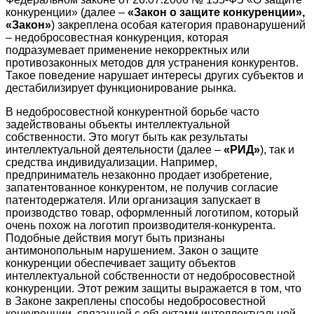
конкуренции» (далее –
«Закон о защите конкуренции»,
«Закон»
) закреплена особая категория правонарушений
– недобросовестная конкуренция, которая
подразумевает применение некорректных или
противозаконных методов для устранения конкурентов.
Такое поведение нарушает интересы других субъектов и
дестабилизирует функционирование рынка.
В недобросовестной конкурентной борьбе часто
задействованы объекты интеллектуальной
собственности. Это могут быть как результаты
интеллектуальной деятельности (далее –
«РИД»
), так и
средства индивидуализации. Например,
предприниматель незаконно продает изобретение,
запатентованное конкурентом, не получив согласие
патентодержателя. Или организация запускает в
производство товар, оформленный логотипом, который
очень похож на логотип производителя-конкурента.
Подобные действия могут быть признаны
антимонопольным нарушением. Закон о защите
конкуренции обеспечивает защиту объектов
интеллектуальной собственности от недобросовестной
конкуренции. Этот режим защиты выражается в том, что
в Законе закреплены способы недобросовестной
конкуренции, связанной с объектами интеллектуальной