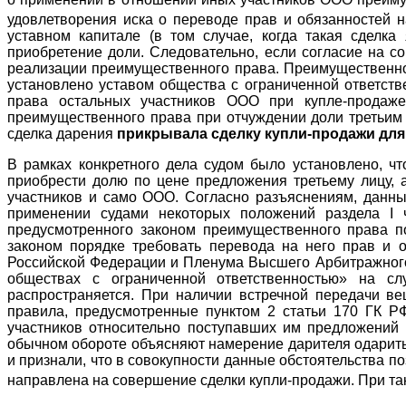
удовлетворения иска о переводе прав и обязанностей н
уставном капитале (в том случае, когда такая сделка
приобретение доли. Следовательно, если согласие на с
реализации преимущественного права. Преимущественное
установлено уставом общества с ограниченной ответств
права остальных участников ООО при купле-продаже
преимущественного права при отчуждении доли третьим л
сделка дарения
прикрывала сделку купли-продажи для
В рамках конкретного дела судом было установлено, ч
приобрести долю по цене предложения третьему лицу, а
участников и само ООО. Согласно разъяснениям, данны
применении судами некоторых положений раздела I 
предусмотренного законом преимущественного права п
законом порядке требовать перевода на него прав и о
Российской Федерации и Пленума Высшего Арбитражного
обществах с ограниченной ответственностью» на сл
распространяется. При наличии встречной передачи ве
правила, предусмотренные пунктом 2 статьи 170 ГК РФ
участников относительно поступавших им предложений 
обычном обороте объясняют намерение дарителя одарить
и признали, что в совокупности данные обстоятельства п
направлена на совершение сделки купли-продажи. При так