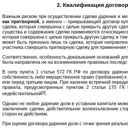
2. Квалификация договор
Важным риском при осуществлении сделки дарения и ме
как притворной
, а именно – прикрывающей договор купл
сделка, которая совершена с целью прикрыть другую сделк
существа и содержания сделки применяются относящиеся 
которая совершена с целью прикрыть другую сделку, в том
может быть признана лишь та сделка, которая направлен
участника совершить притворную сделку для применения 
Соответственно, особенность доказывания оснований для 
была направлена не на возникновение правовых последст
В силу пункта 1 статьи 572 ГК РФ по договору дарени
собственность либо имущественное право (требование) к 
или перед третьим лицом. При наличии встречной переда
правила, предусмотренные пунктом 2 статьи 170 ГК 
[4]
недействительной
.
Однако не любое дарение доли в уставном капитале може
заключения сделки, действительное волеизъявление сто
сторон их действиям.
При оценке договора дарения доли с точки зрения реальн