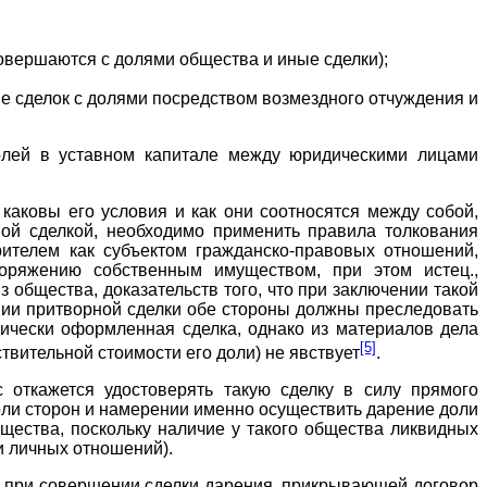
совершаются с долями общества и иные сделки);
е сделок с долями посредством возмездного отчуждения и
олей в уставном капитале между юридическими лицами
 каковы его условия и как они соотносятся между собой,
ной сделкой, необходимо применить правила толкования
рителем как субъектом гражданско-правовых отношений,
оряжению собственным имуществом, при этом истец.,
общества, доказательств того, что при заключении такой
ении притворной сделки обе стороны должны преследовать
дически оформленная сделка, однако из материалов дела
[5]
вительной стоимости его доли) не явствует
.
 откажется удостоверять такую сделку в силу прямого
воли сторон и намерении именно осуществить дарение доли
щества, поскольку наличие у такого общества ликвидных
и личных отношений).
ы при совершении сделки дарения, прикрывающей договор