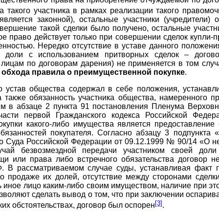
а такого участника в рамках реализации такого правомоч
 является законной), остальные участники (учредител
овершение такой сделки было получено, остальные участн
 право действует только при совершении сделок купли-
енностью. Нередко отсутствие в уставе данного положени
 доли с использованием притворных сделок – догово
ицам по договорам дарения) не применяется в том случа
 обхода правила о преимущественной покупке
.
то устав общества содержал в себе положения, устана
 также обязанность участника общества, намеренного пр
м в абзаце 2 пункта 91 постановления Пленума Верхов
части первой Гражданского кодекса Российской Федер
окупки какого-либо имущества является предоставление
бязанностей покупателя. Согласно абзацу 3 подпункта
 Суда Российской Федерации от 09.12.1999 № 90/14 «О н
учай безвозмездной передачи участником своей дол
щи или права либо встречного обязательства договор н
. В рассматриваемом случае суды, устанавливая факт п
о продаже их долей, отсутствие между сторонами сделк
 иное лицо каким-либо своим имуществом, наличие при эт
озволяют сделать вывод о том, что при заключении оспарив
[3]
их обстоятельствах, договор был оспорен
.