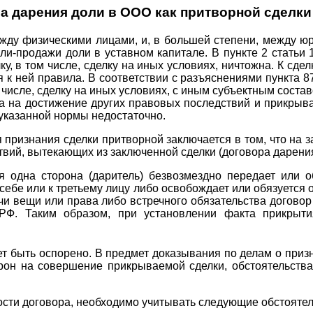
а дарения доли в ООО как притворной сделки
жду физическими лицами, и, в большей степени, между ю
и-продажи доли в уставном капитале. В пункте 2 статьи 1
у, в том числе, сделку на иных условиях, ничтожна. К сдел
к ней правила. В соответствии с разъяснениями пункта 87
 числе, сделку на иных условиях, с иным субъектным соста
а на достижение других правовых последствий и прикрыв
указанной нормы недостаточно.
признания сделки притворной заключается в том, что на з
вий, вытекающих из заключенной сделки (договора дарения
я одна сторона (даритель) безвозмездно передает или о
себе или к третьему лицу либо освобождает или обязуется
чи вещи или права либо встречного обязательства договор
РФ. Таким образом, при установлении факта прикрытия
т быть оспорено. В предмет доказывания по делам о при
рон на совершение прикрываемой сделки, обстоятельств
ости договора, необходимо учитывать следующие обстоятел