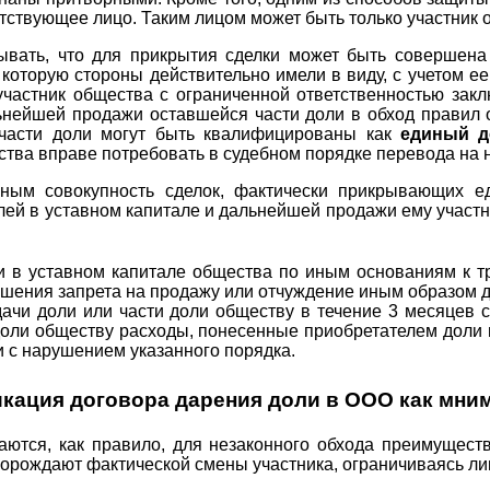
етствующее лицо. Таким лицом может быть только участник 
вать, что для прикрытия сделки может быть совершена 
которую стороны действительно имели в виду, с учетом 
 участник общества с ограниченной ответственностью за
ьнейшей продажи оставшейся части доли в обход правил 
 части доли могут быть квалифицированы как
единый д
ства вправе потребовать в судебном порядке перевода на н
ьным совокупность сделок, фактически прикрывающих ед
лей в уставном капитале и дальнейшей продажи ему участ
и в уставном капитале общества по иным основаниям к 
ушения запрета на продажу или отчуждение иным образом д
чи доли или части доли обществу в течение 3 месяцев с
доли обществу расходы, понесенные приобретателем доли 
и с нарушением указанного порядка.
икация договора дарения доли в ООО как мним
ются, как правило, для незаконного обхода преимуществ
 порождают фактической смены участника, ограничиваясь 