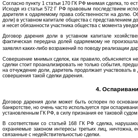
Согласно пункту 1 статьи 170 ГК РФ мнимая сделка, то е
Исходя из статьи 572 Г РФ правовым последствием испо
дарителя к одаряемому права собственности на долю. О
доли) в уставном капитале общества с представлением док
и несет обязанности участника общества с момента уведо
Договор дарения доли в уставном капитале хозяйстве
фактическая передача долей одаряемому не произошла,
заявлял каких-либо возражений по поводу реализации да
Совершение мнимых сделок, как правило, объясняется н
сделки стоит проанализировать не только события, пред
на отчуждение доли, даритель продолжает участвовать в
совершения такой сделки дарения.
4. Оспариван
Договор дарения доли может быть оспорен по основани
банкротстве, но очень часто используется при оспаривани
установленным ГК РФ, в силу признания ее таковой судом 
В соответствии со статьей 168 ГК РФ сделка, нарушаю
охраняемые законом интересы третьих лиц, ничтожна, е
связанные с недействительностью сделки.