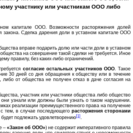
иному участнику или участникам ООО либо
вном капитале ООО. Возможности распоряжения долей
я закона. Сделка дарения доли в уставном капитале ООО
общества вправе подарить долю или части доли в уставном
 общества на совершение такой сделки не требуется. Иное
му правилу, без каких-либо ограничений.
отребуется
согласие остальных участников ООО
. Такое
ение 30 дней со дня обращения к обществу или в течение
 либо от общества не получен отказ в даче согласия на
бщества, участник или участники общества либо общество
а они узнали или должны были узнать о таком нарушении.
рамках реализации преимущественного права на получение
 с тем, в случае последующего
расторжения сторонами
[1]
е будет подлежать удовлетворению
.
е –
«Закон об ООО»
) не содержит императивного правила
ору дарения доли, что свидетельствует о невозможности