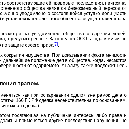
дать соответствующие ей правовые последствия, ничтожна.
йственного общества является безвозмездный переход от
сьменно уведомлено о состоявшейся уступке доли (части
) в уставном капитале этого общества осуществляет права
, несмотря на уведомление общества о дарении долей,
рава, предусмотренные Законом об ООО, а одаряемый не
[7]
 по защите своего права
.
ях сокрытия имущества. При доказывании факта мнимости
и дальнейшие положение дел в общества, когда, несмотря
оверенности от одаряемого. Анализу также подлежит цель
ления правом.
меняться как при оспаривании сделок вне рамок дела о
1 статьи 166 ГК РФ сделка недействительна по основаниям,
ничтожная сделка).
и этом посягающая на публичные интересы либо права и
и должны применяться другие последствия нарушения, не