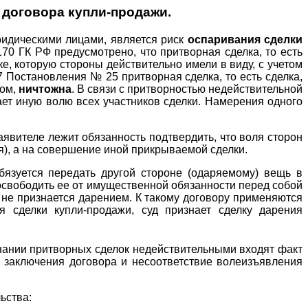
 договора купли-продажи.
ридическими лицами, является риск
оспаривания сделки
70 ГК РФ предусмотрено, что притворная сделка, то есть
ке, которую стороны действительно имели в виду, с учетом
 Постановления № 25 притворная сделка, то есть сделка,
вом,
ничтожна
. В связи с притворностью недействительной
ает иную волю всех участников сделки. Намерения одного
аявителе лежит обязанность подтвердить, что воля сторон
), а на совершение иной прикрываемой сделки.
бязуется передать другой стороне (одаряемому) вещь в
 освободить ее от имущественной обязанности перед собой
 не признается дарением. К такому договору применяются
 сделки купли-продажи, суд признает сделку дарения
знании притворных сделок недействительными входят факт
а заключения договора и несоответствие волеизъявления
ьства: