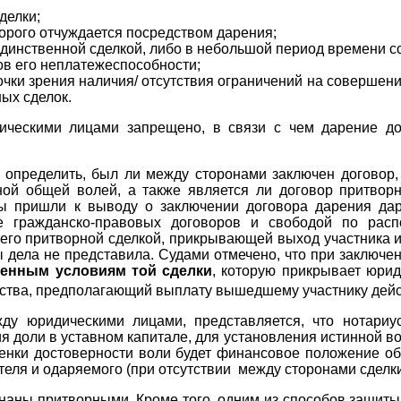
делки;
орого отчуждается посредством дарения;
е единственной сделкой, либо в небольшой период времени 
в его неплатежеспособности;
чки зрения наличия/ отсутствия ограничений на совершени
ых сделок.
дическими лицами запрещено, в связи с чем дарение д
ы определить, был ли между сторонами заключен договор,
ной общей волей, а также является ли договор притвор
ды пришли к выводу о заключении договора дарения да
 гражданско-правовых договоров и свободой по расп
го притворной сделкой, прикрывающей выход участника из 
 дела не представила. Судами отмечено, что при заключ
венным условиям той сделки
, которую прикрывает юри
ества, предполагающий выплату вышедшему участнику дейст
у юридическими лицами, представляется, что нотариус
я доли в уставном капитале, для установления истинной 
енки достоверности воли будет финансовое положение об
ителя и одаряемого (при отсутствии между сторонами сделк
знаны притворными. Кроме того, одним из способов защит