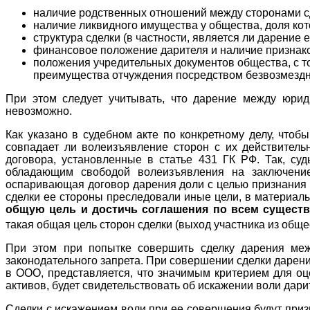
наличие родственных отношений между сторонами с
наличие ликвидного имущества у общества, доля кот
структура сделки (в частности, является ли дарени
финансовое положение дарителя и наличие признако
положения учредительных документов общества, с то
преимущества отчуждения посредством безвозмездн
При этом следует учитывать, что дарение между юри
невозможно.
Как указано в судебном акте по конкретному делу, чтоб
совпадает ли волеизъявление сторон с их действитель
договора, установленные в статье 431 ГК РФ. Так, су
обладающим свободой волеизъявления на заключение
оспаривающая договор дарения доли с целью признания е
сделки ее стороны преследовали иные цели, в материалы
общую цель и достичь соглашения по всем сущест
такая общая цель сторон сделки (выход участника из общ
При этом при попытке совершить сделку дарения межд
законодательного запрета. При совершении сделки дарени
в ООО, представляется, что значимым критерием для оц
активов, будет свидетельствовать об искажении воли дар
Сделки с искажением воли при ее совершения будут при