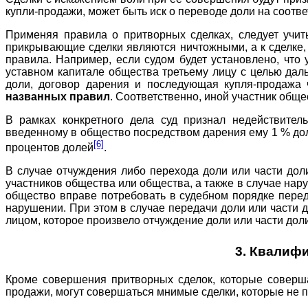
купли-продажи, может быть иск о переводе доли на соотв
Применяя правила о притворных сделках, следует учиты
прикрывающие сделки являются ничтожными, а к сделке, 
правила. Например, если судом будет установлено, что
уставном капитале общества третьему лицу с целью дал
доли, договор дарения и последующая купля-продажа
названных правил
. Соответственно, иной участник обще
В рамках конкретного дела суд признал недействител
введенному в общество посредством дарения ему 1 % до
[6]
процентов долей
.
В случае отчуждения либо перехода доли или части дол
участников общества или общества, а также в случае нар
общество вправе потребовать в судебном порядке переда
нарушении. При этом в случае передачи доли или части 
лицом, которое произвело отчуждение доли или части дол
3. Квалиф
Кроме совершения притворных сделок, которые соверша
продажи, могут совершаться мнимые сделки, которые не