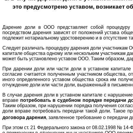
это предусмотрено уставом, возникает о
Дарение доли в ООО представляет собой процедуру 
посредством дарения зависят от положений устава обще
подлежит нотариальному удостоверению и в отсутствие та
Следует различать процедуру дарения доли участникам ОО
капитале общества одному или нескольким участникам дан
может быть установлено уставом ООО. Таким образом, дар
При дарении доли или части доли в уставном капитале 
согласие считается полученным участником общества, от
иного определенного уставом общества срока им получе
отчуждение доли или части доли, выраженный в письмен
В случае дарения доли в уставном капитале с нарушение
вправе
потребовать в судебном порядке передачи до
Таким образом, при нарушении порядка получения соглас
доли вправе потребовать передачи такой доли. Такое п
договора дарения
, заявленное требование о передачи 
При этом ст. 21 Федерального закона от 08.02.1998 № 14
о применении в отношении иных участников ООО преимущ