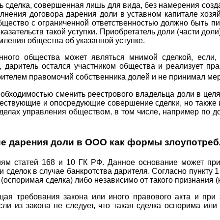
сть сделка, совершенная лишь для вида, без намерения соз
лнения договора дарения доли в уставном капитале хозя
бщество с ограниченной ответственностью должно быть пи
азательств такой уступки. Приобретатель доли (части доли
мления общества об указанной уступке.
нного общества может являться мнимой сделкой, если
 даритель остался участником общества и реализует п
рителем правомочий собственника долей и не принимал мер
еобходимостью сменить реестрового владельца доли в цел
шествующие и опосредующие совершение сделки, но также 
 делах управления обществом, в том числе, например по д
ие дарения доли в ООО как формы злоупотреб
ям статей 168 и 10 ГК РФ. Данное основание может при
и сделок в случае банкротства дарителя. Согласно пункту 
(оспоримая сделка) либо независимо от такого признания (
щая требования закона или иного правового акта и пр
сли из закона не следует, что такая сделка оспорима ил