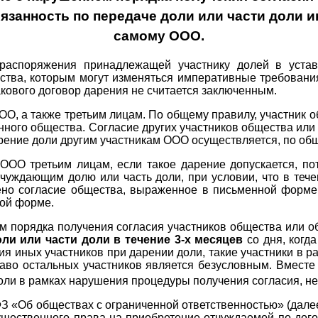
бязанность по передаче доли или части доли 
самому ООО.
распоряжения принадлежащей участнику долей в уста
ства, которым могут изменяться императивные требовани
кового договор дарения не считается заключенным.
О, а также третьим лицам. По общему правилу, участник 
ного общества. Согласие других участников общества или
ение доли другим участникам ООО осуществляется, по обще
ООО третьим лицам, если такое дарение допускается, п
чуждающим долю или часть доли, при условии, что в теч
но согласие общества, выраженное в письменной форме,
ной форме.
м порядка получения согласия участников общества или о
ли или части доли в течение 3-х месяцев
со дня, когд
ия иных участников при дарении доли, такие участники в 
раво остальных участников является безусловным. Вместе
доли в рамках нарушения процедуры получения согласия, н
-ФЗ «Об обществах с ограниченной ответственностью» (дале
ественного права на приобретение отчуждаемой по догов