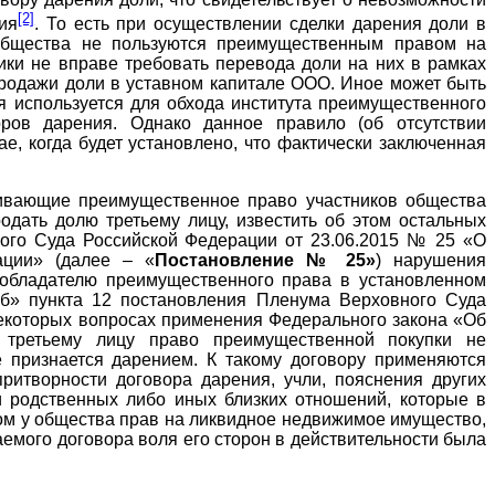
[2]
ия
. То есть при осуществлении сделки дарения доли в
и) общества не пользуются преимущественным правом на
ики не вправе требовать перевода доли на них в рамках
продажи доли в уставном капитале ООО. Иное может быть
я используется для обхода института преимущественного
ров дарения. Однако данное правило (об отсутствии
е, когда будет установлено, что фактически заключенная
вливающие преимущественное право участников общества
одать долю третьему лицу, известить об этом остальных
ного Суда Российской Федерации от 23.06.2015 № 25 «О
ации» (далее – «
Постановление № 25»
) нарушения
 обладателю преимущественного права в установленном
 «б» пункта 12 постановления Пленума Верховного Суда
екоторых вопросах применения Федерального закона «Об
и третьему лицу право преимущественной покупки не
е признается дарением. К такому договору применяются
ритворности договора дарения, учли, пояснения других
и родственных либо иных близких отношений, которые в
ом у общества прав на ликвидное недвижимое имущество,
аемого договора воля его сторон в действительности была