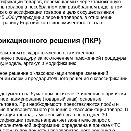
ассификации товаров, перемещаемых через таможенную
ь товаров в несобранном или разобранном виде, в том
я о классификации товаров в целях осуществления
45 «Об утверждении перечня товаров, в отношении
раницу Евразийского экономического союза в
фикационного решения (ПКР)
ельством государств-членов о таможенном
оженную процедуру, за исключением таможенной процедуры
, модель, артикул и модификацию.
ьное решение о классификации товара изменений
ждении формы предварительного решения о классификации
 документа на бумажном носителе. Заявление о принятии
ное наименование (товарный знак), основные
ь товар. При необходимости представляются пробы и
ятия предварительного решения о классификации товара. В
икации товара, таможенный орган не позднее 30
сификации товара направляет заявителю запрос о
ополнительной информации определена в приказе ФТС
льзуемых при принятии предварительного решения о