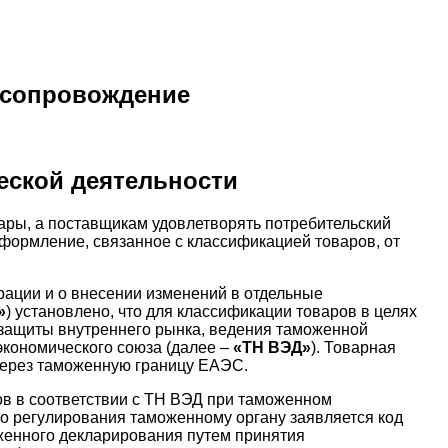
 сопровождение
еской деятельности
ры, а поставщикам удовлетворять потребительский
оформление, связанное с классификацией товаров, от
рации и о внесении изменений в отдельные
»
) установлено, что для классификации товаров в целях
защиты внутреннего рынка, ведения таможенной
экономического союза (далее –
«ТН ВЭД»
). Товарная
через таможенную границу ЕАЭС.
ов в соответствии с ТН ВЭД при таможенном
го регулирования таможенному органу заявляется код
оженного декларирования путем принятия