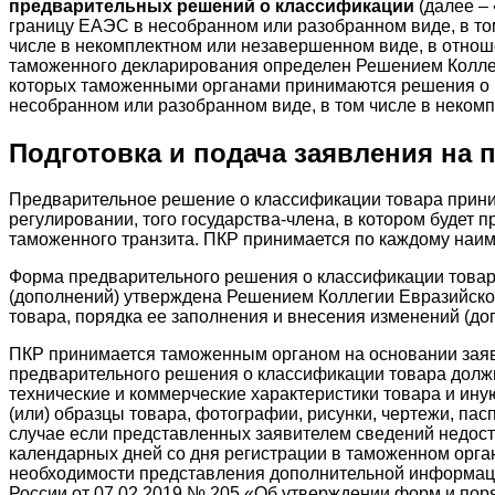
предварительных решений о классификации
(далее –
границу ЕАЭС в несобранном или разобранном виде, в то
числе в некомплектном или незавершенном виде, в отно
таможенного декларирования определен Решением Коллег
которых таможенными органами принимаются решения о к
несобранном или разобранном виде, в том числе в неком
Подготовка и подача заявления на
Предварительное решение о классификации товара прини
регулировании, того государства-члена, в котором будет
таможенного транзита. ПКР принимается по каждому наим
Форма предварительного решения о классификации товара
(дополнений) утверждена Решением Коллегии Евразийско
товара, порядка ее заполнения и внесения изменений (до
ПКР принимается таможенным органом на основании заявл
предварительного решения о классификации товара долж
технические и коммерческие характеристики товара и и
(или) образцы товара, фотографии, рисунки, чертежи, па
случае если представленных заявителем сведений недост
календарных дней со дня регистрации в таможенном орга
необходимости представления дополнительной информац
России от 07.02.2019 № 205 «Об утверждении форм и пор