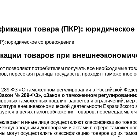
фикации товара (ПКР): юридическое
кации товаров при внешнеэкономич
т позволяют потребителям получать все необходимые това
ров, пересекая границы государств, проходят таможенное 
 № 289-ФЗ «О таможенном регулировании в Российской Феде
Закон № 289-ФЗ», «Закон о таможенном регулировании
возных таможенных пошлин, запретов и ограничений, мер 
клатура внешнеэкономической деятельности Евразийского 
зуется в целях налогообложения товаров, перемещаемых 
екларант и иные лица осуществляют классификацию товар
 с международными договорами и актами в сфере таможенно
аны могут осуществлять классификацию товаров до их там