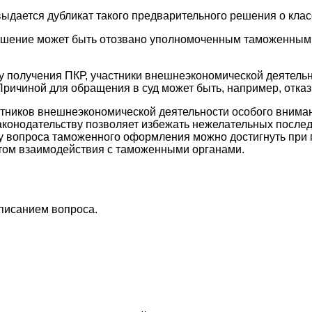
выдается дубликат такого предварительного решения о кла
шение может быть отозвано уполномоченным таможенным ор
у получения ПКР, участники внешнеэкономической деятель
ичиной для обращения в суд может быть, например, отказ
стников внешнеэкономической деятельности особого внима
онодательству позволяет избежать нежелательных послед
у вопроса таможенного оформления можно достигнуть при
ытом взаимодействия с таможенными органами.
описанием вопроса.