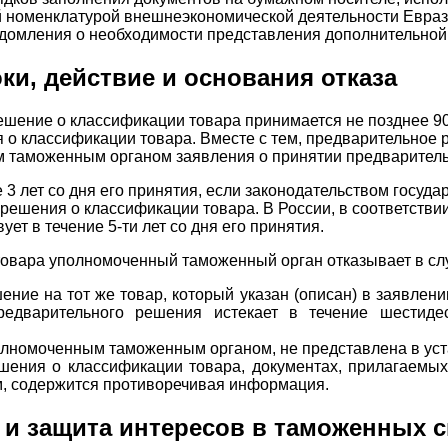
й номенклатурой внешнеэкономической деятельности Еврази
едомления о необходимости представления дополнительно
и, действие и основания отказа
ешение о классификации товара принимается не позднее 9
 о классификации товара. Вместе с тем, предварительное 
м таможенным органом заявления о принятии предваритель
 3 лет со дня его принятия, если законодательством госуд
решения о классификации товара. В России, в соответстви
т в течение 5-ти лет со дня его принятия.
товара уполномоченный таможенный орган отказывает в сл
ние на тот же товар, который указан (описан) в заявлен
редварительного решения истекает в течение шестиде
лномоченным таможенным органом, не представлена в уста
шения о классификации товара, документах, прилагаемых
 содержится противоречивая информация.
 и защита интересов в таможенных 