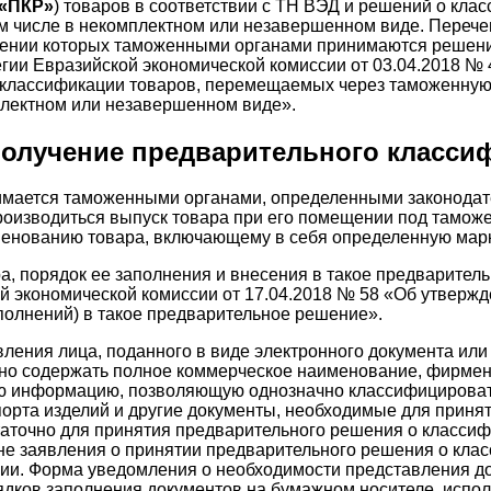
«ПКР»
) товаров в соответствии с ТН ВЭД и решений о кл
м числе в некомплектном или незавершенном виде. Перечен
шении которых таможенными органами принимаются решени
ии Евразийской экономической комиссии от 03.04.2018 № 
лассификации товаров, перемещаемых через таможенную г
плектном или незавершенном виде».
 получение предварительного класси
мается таможенными органами, определенными законодат
 производиться выпуск товара при его помещении под там
енованию товара, включающему в себя определенную марку
, порядок ее заполнения и внесения в такое предварител
й экономической комиссии от 17.04.2018 № 58 «Об утвер
полнений) в такое предварительное решение».
ения лица, поданного в виде электронного документа или
но содержать полное коммерческое наименование, фирмен
ную информацию, позволяющую однозначно классифицироват
спорта изделий и другие документы, необходимые для прин
аточно для принятия предварительного решения о классиф
не заявления о принятии предварительного решения о клас
ии. Форма уведомления о необходимости представления д
ядков заполнения документов на бумажном носителе, испо