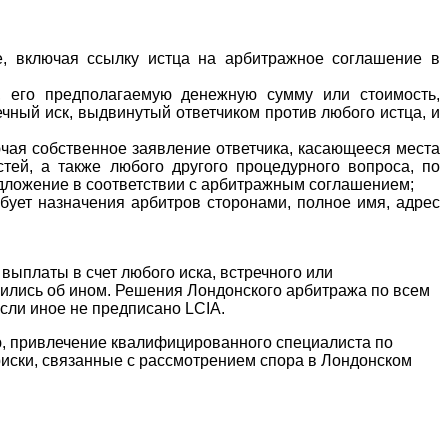
е, включая ссылку истца на арбитражное соглашение в
а, его предполагаемую денежную сумму или стоимость,
чный иск, выдвинутый ответчиком против любого истца, и
чая собственное заявление ответчика, касающееся места
стей, а также любого другого процедурного вопроса, по
едложение в соответствии с арбитражным соглашением;
бует назначения арбитров сторонами, полное имя, адрес
ыплаты в счет любого иска, встречного или
рились об ином. Решения Лондонского арбитража по всем
сли иное не предписано LCIA.
ю, привлечение квалифицированного специалиста по
риски, связанные с рассмотрением спора в Лондонском