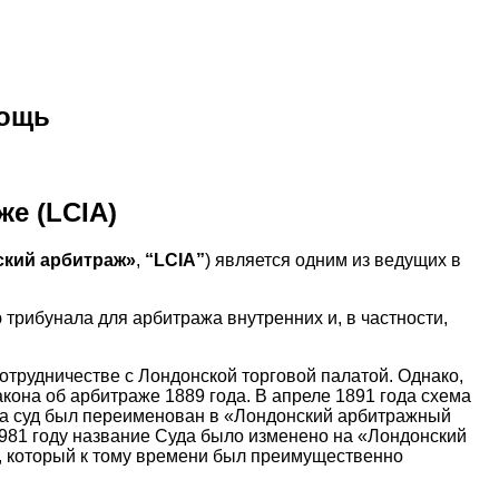
мощь
е (LCIA)
ский арбитраж»
,
“LCIA”
) является одним из ведущих в
трибунала для арбитража внутренних и, в частности,
сотрудничестве с Лондонской торговой палатой. Однако,
кона об арбитраже 1889 года. В апреле 1891 года схема
ода суд был переименован в «Лондонский арбитражный
1981 году название Суда было изменено на «Лондонский
оты, который к тому времени был преимущественно