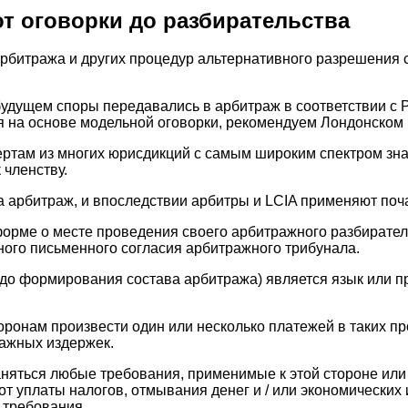
т оговорки до разбирательства
рбитража и других процедур альтернативного разрешения 
будущем споры передавались в арбитраж в соответствии с
я на основе модельной оговорки, рекомендуем Лондонско
пертам из многих юрисдикций с самым широким спектром зн
 членству.
а арбитраж, и впоследствии арбитры и LCIA применяют поч
 форме о месте проведения своего арбитражного разбират
ного письменного согласия арбитражного трибунала.
до формирования состава арбитража) является язык или 
ронам произвести один или несколько платежей в таких про
ражных издержек.
няться любые требования, применимые к этой стороне или 
 уплаты налогов, отмывания денег и / или экономических и
 требования.