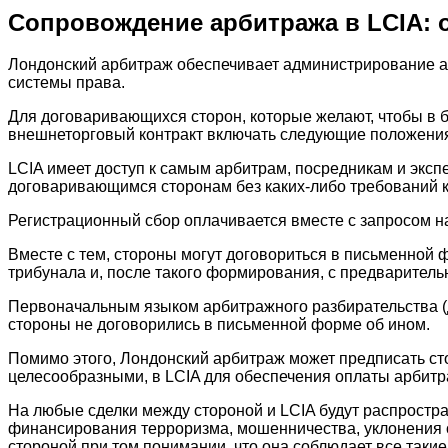
Сопровождение арбитража в LCIA: о
Лондонский арбитраж обеспечивает администрирование а
системы права.
Для договаривающихся сторон, которые желают, чтобы в 
внешнеторговый контракт включать следующие положени
LCIA имеет доступ к самым арбитрам, посредникам и экс
договаривающимся сторонам без каких-либо требований к
Регистрационный сбор оплачивается вместе с запросом н
Вместе с тем, стороны могут договориться в письменной
трибунала и, после такого формирования, с предваритель
Первоначальным языком арбитражного разбирательства (
стороны не договорились в письменной форме об ином.
Помимо этого, Лондонский арбитраж может предписать сто
целесообразными, в LCIA для обеспечения оплаты арбит
На любые сделки между стороной и LCIA будут распростра
финансирования терроризма, мошенничества, уклонения от
стороной при том понимании, что она соблюдает все такие