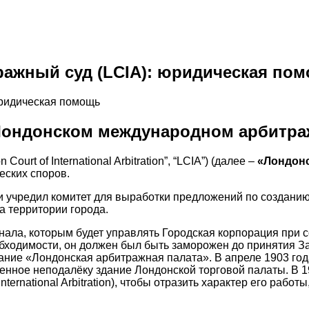
ажный суд (LCIA): юридическая по
Лондонском международном арбитраж
rt of International Arbitration”, “LCIA”) (далее –
«Лондон
ских споров.
и учредил комитет для выработки предложений по созданию 
 территории города.
нала, которым будет управлять Городская корпорация при 
обходимости, он должен был быть заморожен до принятия За
вание «Лондонская арбитражная палата». В апреле 1903 г
оженное неподалёку здание Лондонской торговой палаты. В 
ternational Arbitration), чтобы отразить характер его раб