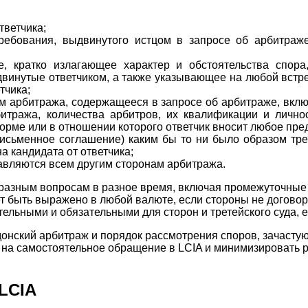
тветчика;
требования, выдвинутого истцом в запросе об арбитраж
е, кратко излагающее характер и обстоятельства спор
двинутые ответчиком, а также указывающее на любой встре
тчика;
м арбитража, содержащееся в запросе об арбитраже, вклю
битража, количества арбитров, их квалификации и лично
орме или в отношении которого ответчик вносит любое пр
исьменное соглашение) каким бы то ни было образом тре
а кандидата от ответчика;
тавляются всем другим сторонам арбитража.
азным вопросам в разное время, включая промежуточные в
т быть выражено в любой валюте, если стороны не догово
ельными и обязательными для сторон и третейского суда, е
онский арбитраж и порядок рассмотрения споров, зачасту
я на самостоятельное обращение в LCIA и минимизировать 
LCIA