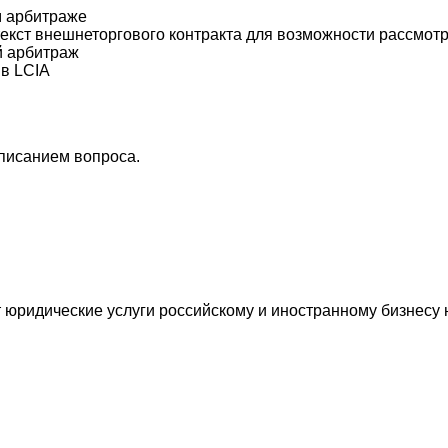
м арбитраже
екст внешнеторгового контракта для возможности рассмотр
й арбитраж
в LCIA
описанием вопроса.
ридические услуги российскому и иностранному бизнесу н