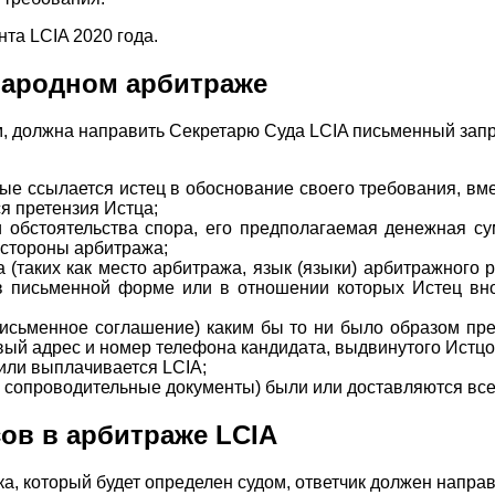
та LCIA 2020 года.
народном арбитраже
им, должна направить Секретарю Суда LCIA письменный за
ые ссылается истец в обоснование своего требования, вме
ся претензия Истца;
 и обстоятельства спора, его предполагаемая денежная с
 стороны арбитража;
таких как место арбитража, язык (языки) арбитражного р
 в письменной форме или в отношении которых Истец вн
исьменное соглашение) каким бы то ни было образом пре
овый адрес и номер телефона кандидата, выдвинутого Истцо
или выплачивается LCIA;
се сопроводительные документы) были или доставляются вс
сов в арбитраже LCIA
ка, который будет определен судом, ответчик должен напра