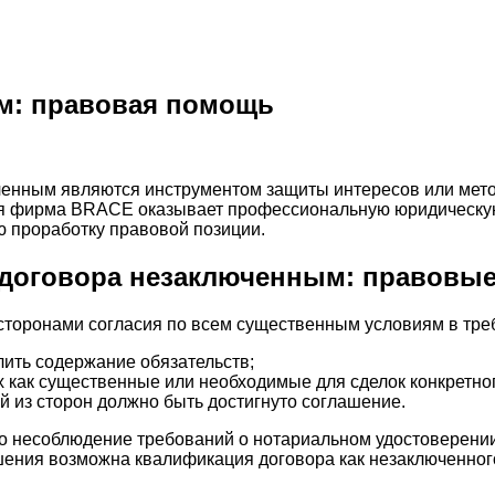
м: правовая помощь
ченным являются инструментом защиты интересов или мето
я фирма BRACE оказывает профессиональную юридическую
ю проработку правовой позиции.
 договора незаключенным: правовы
торонами согласия по всем существенным условиям в треб
ить содержание обязательств;
 как существенные или необходимые для сделок конкретног
 из сторон должно быть достигнуто соглашение.
о несоблюдение требований о нотариальном удостоверении
шения возможна квалификация договора как незаключенног