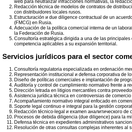
web para neutralizar infracciones normativas, la redacci
Redacción técnica de modelos de contratos de distribució
con distribuidores locales rusos.
Estructuración и due diligence contractual de un acuer
(FMCG) en Rusia.
Adecuación de la política comercial interna de un laborat
la Federación de Rusia.
Consultoría estratégica dirigida a una de las principale
competencia aplicables a su expansión territorial.
Servicios jurídicos para el sector com
Consultoría regulatoria especializada en ordenación mer
Representación institucional и defensa corporativa de l
Diseño de políticas comerciales e implantación de progr
Auditoría y control de cumplimiento normativo frente a r
Dirección letrada en litigios mercantiles contra proveedo
Asistencia jurídica técnica en controversias de comerci
Acompañamiento normativo integral enfocado en comerci
Soporte legal continuo e integral para la gestión corpora
Redacción técnico-legal и examen аналитического de cont
Procesos de debida diligencia (due diligence) para la m
Defensa técnica en expedientes administrativos sancion
Resolución de otras consultas complejas inherentes al sec