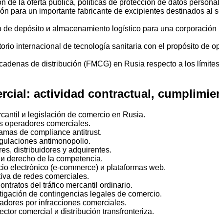
ón de la oferta pública, políticas de protección de datos person
n para un importante fabricante de excipientes destinados al sec
do de depósito и almacenamiento logístico para una corporación
orio internacional de tecnología sanitaria con el propósito de o
s cadenas de distribución (FMCG) en Rusia respecto a los límites
ercial: actividad contractual, cumplimie
cantil и legislación de comercio en Rusia.
os operadores comerciales.
amas de compliance antitrust.
egulaciones antimonopolio.
res, distribuidores y adquirentes.
o и derecho de la competencia.
o electrónico (e-commerce) и plataformas web.
tiva de redes comerciales.
ratos del tráfico mercantil ordinario.
itigación de contingencias legales de comercio.
adores por infracciones comerciales.
tor comercial и distribución transfronteriza.