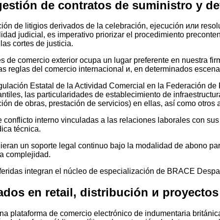
estión de contratos de suministro y de
ción de litigios derivados de la celebración, ejecución или reso
lidad judicial, es imperativo priorizar el procedimiento preconte
as cortes de justicia.
s de comercio exterior ocupa un lugar preferente en nuestra fi
las reglas del comercio internacional и, en determinados escena
ación Estatal de la Actividad Comercial en la Federación de Ru
les, las particularidades de establecimiento de infraestructur
ión de obras, prestación de servicios) en ellas, así como otros
 conflicto interno vinculadas a las relaciones laborales con s
ica técnica.
uieran un soporte legal continuo bajo la modalidad de abono pa
ta complejidad.
referidas integran el núcleo de especialización de BRACE Des
dos en retail, distribución и proyecto
una plataforma de comercio electrónico de indumentaria británic