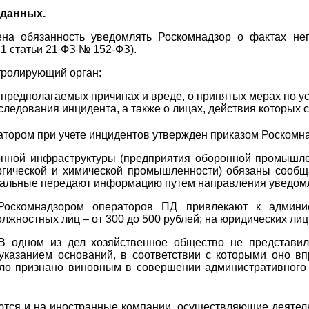
 данных.
на обязанность уведомлять Роскомнадзор о фактах неп
1 статьи 21 ФЗ № 152-ФЗ).
тролирующий орган:
предполагаемых причинах и вреде, о принятых мерах по у
следования инцидента, а также о лицах, действия которых 
тором при учете инцидентов утвержден приказом Роскомна
ной инфраструктуры (предприятия оборонной промышленн
ургической и химической промышленности) обязаны соо
стальные передают информацию путем направления уведомл
Роскомнадзором операторов ПД привлекают к админис
ностных лиц – от 300 до 500 рублей; на юридических лиц –
В одном из дел хозяйственное общество не представи
казанием оснований, в соответствии с которыми оно вп
ыло признано виновным в совершении административного
тся и на иностранные компании, осуществляющие деятел