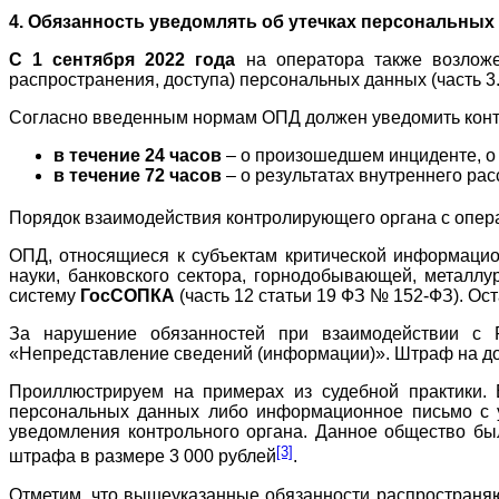
4. Обязанность уведомлять об утечках персональных
С 1 сентября 2022 года
на оператора также возложе
распространения, доступа) персональных данных (часть 3.
Согласно введенным нормам ОПД должен уведомить кон
в течение 24 часов
– о произошедшем инциденте, о 
в течение 72 часов
– о результатах внутреннего рас
Порядок взаимодействия контролирующего органа с опера
ОПД, относящиеся к субъектам критической информацион
науки, банковского сектора, горнодобывающей, металл
систему
ГосСОПКА
(часть 12 статьи 19 ФЗ № 152-ФЗ). О
За нарушение обязанностей при взаимодействии с 
«Непредставление сведений (информации)». Штраф на долж
Проиллюстрируем на примерах из судебной практики. 
персональных данных либо информационное письмо с у
уведомления контрольного органа. Данное общество б
[3]
штрафа в размере 3 000 рублей
.
Отметим, что вышеуказанные обязанности распространяю