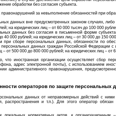
ение обработки без согласия субъекта.
 правонарушений за невыполнение обязанностей при обра
льных данных вне предусмотренных законом случаях, либ
лей; на юридических лиц – от 60 000 тысяч до 100 000 рубл
альных данных без согласия в письменной форме субъект
 40 000 рублей; на юридических лиц – от 30 000 до 150 000
м при сборе персональных данных, обязанности по обесп
я персональных данных граждан Российской Федерации с 
 от 500 000 до 800 000 рублей; на юридических лиц – от 6 
о, что иностранная организации осуществляет сбор пе
фона, адрес электронной почты), с использованием иност
нии административного правонарушения, предусмотренно
нности операторов по защите персональных 
рсональных данных от неправомерных действий с ними (
я, распространения и т.п.). Для этого оператор обяз
 локальных нормативных актов, к организационным – 