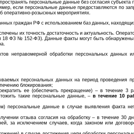
спространять персональные данные без согласия субъекта 
ер, если персональные данные предоставляются по запро
об оперативно-розыскных мероприятиях.
ных граждан РФ с использованием баз данных, находящихс
печены их точность достаточность и актуальность. Опера
ьи 18 ФЗ № 152-ФЗ). Данные факты могут быть обнаружены
а.
тов неправомерной обработки персональных данных и
ываемых персональных данных на период проведения про
спечению блокирования;
екратить ее (обеспечить прекращение) – в течение 3 р
чтожить такие персональные данные, –
в течение 10 ра
ом) персональные данные в случае выявления факта нет
лучении отзыва согласия на обработку – в течение 30 дн
ней, за исключением случаев, когда законом или догово
ожение) в случае достижения цели обработки персональны