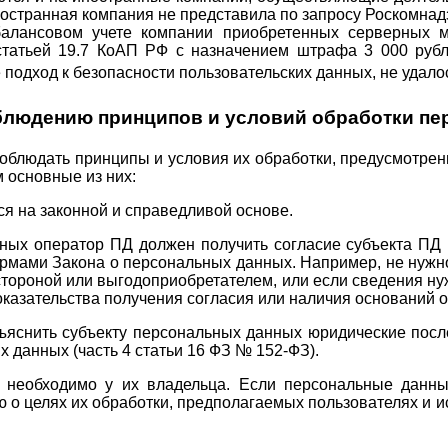
иностранная компания не представила по запросу Роскомн
 балансовом учете компании приобретенных серверных 
татьей 19.7 КоАП РФ с назначением штрафа 3 000 рубле
подход к безопасности пользовательских данных, не удало
блюдению принципов и условий обработки п
облюдать принципы и условия их обработки, предусмотре
 основные из них:
 на законной и справедливой основе.
ных оператор ПД должен получить согласие субъекта ПД (
ормами Закона о персональных данных. Например, не нужно
стороной или выгодоприобретателем, или если сведения н
оказательства получения согласия или наличия оснований о
яснить субъекту персональных данных юридические после
х данных (часть 4 статьи 16 ФЗ № 152-ФЗ).
еобходимо у их владельца. Если персональные данные
 целях их обработки, предполагаемых пользователях и ис