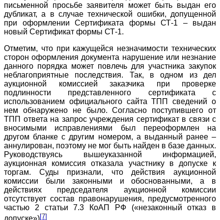
письменной просьбе заявителя может быть выдан его
дубликат, а в случае технической ошибки, допущенной
при оформлении Сертификата формы СТ-1 – выдан
новый Сертификат формы СТ-1.
Отметим, что при кажущейся незначимости технических
сторон оформления документа нарушение или незнание
данного порядка может повлечь для участника закупок
неблагоприятные последствия. Так, в одном из дел
аукционной комиссией заказчика при проверке
подлинности представленного сертификата с
использованием официального сайта ТПП сведений о
нем обнаружено не было. Согласно поступившего от
ТПП ответа на запрос учреждения сертификат в связи с
вносимыми исправлениями был переоформлен на
другом бланке с другим номером, а выданный ранее –
аннулирован, поэтому не мог быть найден в базе данных.
Руководствуясь вышеуказанной информацией,
аукционная комиссия отказала участнику в допуске к
торгам. Суды признали, что действия аукционной
комиссии были законными и обоснованными, а в
действиях председателя аукционной комиссии
отсутствует состав правонарушения, предусмотренного
частью 2 статьи 7.3 КоАП РФ («незаконный отказ в
[7]
допуске»)
.