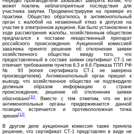
Нередко производители забывают заверять копии, что
может повлечь неблагоприятные последствия для
участника закупки. Продемонстрируем на примере из
практики. Общество обратилось в антимонопольный
орган с жалобой на незаконный отказ в допуске на
участие в электронном аукционе. Как было установлено в
ходе рассмотрения жалобы, хозяйственным обществом
предлагался к поставке лекарственный препарат
российского происхождения. Аукционной комиссией
заказчика принято решение об отклонении заявки
хозяйственного общества ввиду того, что
предоставленный в составе заявки сертификат СТ-1 не
отвечает требованиям пунктов 6.3 и 6.6 Приказа ТПП РФ
№ 93 (копия сертификата СТ-1 не заверена
производителем). Антимонопольный орган пришел к
выводу, что хозяйственное общество не подтвердило
должным образом информацию о стране
происхождения, решение об отклонении заявки
[11]
обосновано
. Вместе с тем отметим, что не все
антимонопольные органы придерживаются данной
позиции, встречается и противоположная точка
[12]
зрения
.
В другом деле аукционная комиссия также приняла
решение, что сертификат СТ-1 представлен в виде не