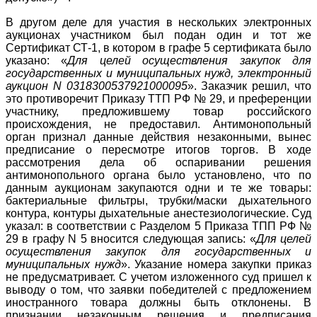
В другом деле для участия в нескольких электронных
аукционах участником был подан один и тот же
Сертификат СТ-1, в котором в графе 5 сертификата было
указано: «
Для целей осуществления закупок для
государственных и муниципальных нужд, электронный
аукцион N 0318300537921000095
». Заказчик решил, что
это противоречит Приказу ТТП РФ № 29, и преференции
участнику, предложившему товар российского
происхождения, не предоставил. Антимонопольный
орган признал данные действия незаконными, вынес
предписание о пересмотре итогов торгов. В ходе
рассмотрения дела об оспаривании решения
антимонопольного органа было установлено, что по
данным аукционам закупаются одни и те же товары:
бактериальные фильтры, трубки/маски дыхательного
контура, контуры дыхательные анестезиологические. Суд
указал: в соответствии с Разделом 5 Приказа ТПП РФ №
29 в графу N 5 вносится следующая запись: «
Для целей
осуществления закупок для государственных и
муниципальных нужд
». Указание номера закупки приказ
не предусматривает. С учетом изложенного суд пришел к
выводу о том, что заявки победителей с предложением
иностранного товара должны быть отклонены. В
признании незаконным решения и предписания