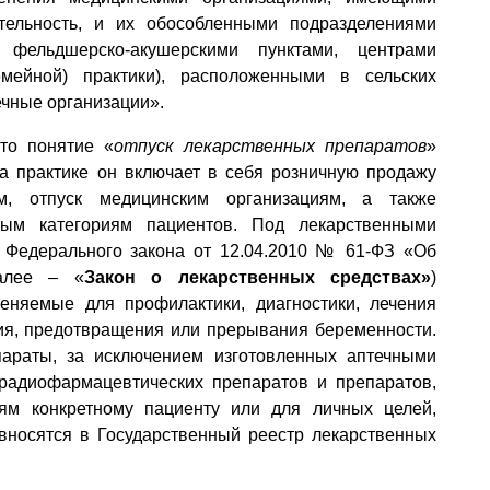
тельность, и их обособленными подразделениями
 фельдшерско-акушерскими пунктами, центрами
емейной) практики), расположенными в сельских
ечные организации».
то понятие «
отпуск лекарственных препаратов
»
а практике он включает в себя розничную продажу
ям, отпуск медицинским организациям, а также
ным категориям пациентов. Под лекарственными
4 Федерального закона от 12.04.2010 № 61-ФЗ «Об
далее – «
Закон о лекарственных средствах»
)
няемые для профилактики, диагностики, лечения
ния, предотвращения или прерывания беременности.
араты, за исключением изготовленных аптечными
радиофармацевтических препаратов и препаратов,
м конкретному пациенту или для личных целей,
 вносятся в Государственный реестр лекарственных