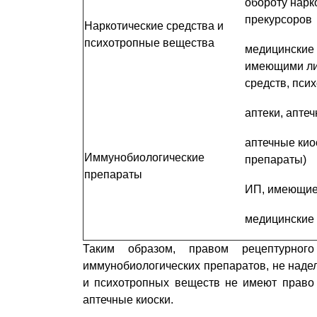
обороту нарк
прекурсоров
Наркотические средства и
психотропные вещества
медицинские 
имеющими лиц
средств, пси
аптеки, апте
аптечные кио
Иммунобиологические
препараты)
препараты
ИП, имеющие
медицинские 
Таким образом, правом рецептурного
иммунобиологических препаратов, не надел
и психотропных веществ не имеют право
аптечные киоски.