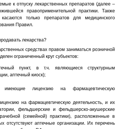
емые к отпуску лекарственных препаратов (далее –
ожившейся правоприменительной практики. Также
 касаются только препаратов для медицинского
ования Правил.
продавать лекарства?
карственных средствах правом заниматься розничной
елен ограниченный круг субъектов:
течный пункт, в т.ч. являющиеся структурным
ии, аптечный киоск);
и, имеющие лицензию на фармацевтическую
ицензию на фармацевтическую деятельность, и их
атории, фельдшерские и фельдшерско-акушерские
рачебной (семейной) практики), расположенные в
рых отсутствуют аптечные организации. Их перечень