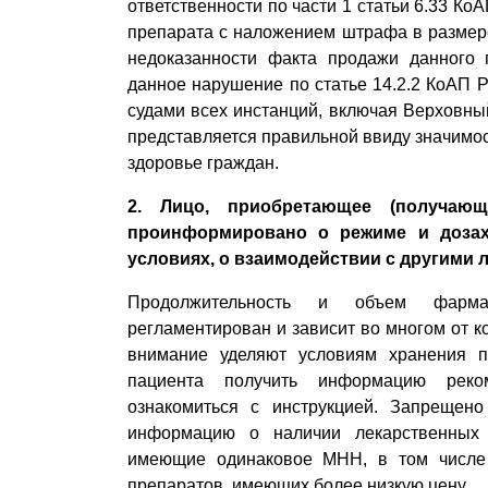
ответственности по части 1 статьи 6.33 К
препарата с наложением штрафа в размере
недоказанности факта продажи данного 
данное нарушение по статье 14.2.2 КоАП 
судами всех инстанций, включая Верховн
представляется правильной ввиду значимос
здоровье граждан.
2. Лицо, приобретающее (получающ
проинформировано о режиме и дозах
условиях, о взаимодействии с другими
Продолжительность и объем фармац
регламентирован и зависит во многом от к
внимание уделяют условиям хранения 
пациента получить информацию реко
ознакомиться с инструкцией. Запрещено
информацию о наличии лекарственных 
имеющие одинаковое МНН, в том числе
препаратов, имеющих более низкую цену.