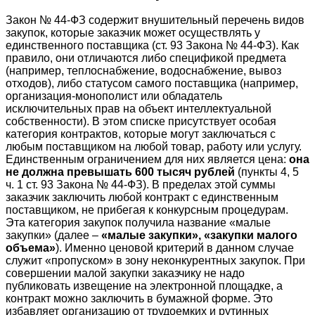
Закон № 44-ФЗ содержит внушительный перечень видов
закупок, которые заказчик может осуществлять у
единственного поставщика (ст. 93 Закона № 44-ФЗ). Как
правило, они отличаются либо спецификой предмета
(например, теплоснабжение, водоснабжение, вывоз
отходов), либо статусом самого поставщика (например,
организация-монополист или обладатель
исключительных прав на объект интеллектуальной
собственности). В этом списке присутствует особая
категория контрактов, которые могут заключаться с
любым поставщиком на любой товар, работу или услугу.
Единственным ограничением для них является цена:
она
не должна превышать 600 тысяч рублей
(пункты 4, 5
ч. 1 ст. 93 Закона № 44-ФЗ). В пределах этой суммы
заказчик заключить любой контракт с единственным
поставщиком, не прибегая к конкурсным процедурам.
Эта категория закупок получила название «малые
закупки» (далее –
«малые закупки», «закупки малого
объема»
). Именно ценовой критерий в данном случае
служит «пропуском» в зону неконкурентных закупок. При
совершении малой закупки заказчику не надо
публиковать извещение на электронной площадке, а
контракт можно заключить в бумажной форме. Это
избавляет организацию от трудоемких и рутинных