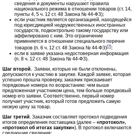
сведения и документы нарушают правила
национального режима в отношении товаров (ст. 14,
пункты 4, 5 ч. 12 ст. 48 Закона № 44-ФЗ);
если участник является организацией, находящейся
под юрисдикцией недружественных иностранных
государств, подконтрольно такому государству или
аффилировано с ним. Это ограничение
применяется в отношении специального перечня
[7]
товаров (п. 6 ч. 12 ст. 48 Закона № 44-ФЗ)
;
если в заявке указана недостоверная информация
(п. 8 ч. 12 ст. 48 Закона № 44-ФЗ).
Шаг второй.
Заявки, которые не были отклонены,
допускаются к участию в закупке. Каждой заявке, которая
успешно прошла проверку, заказчик присваивает
порядковые номера по возрастанию: чем выше
предложенная участником цена, тем больше порядковый
номер его заявки. Соответственно, первый номер
получает участник, который готов предложить самую
низкую цену за товар.
Шаг третий
. Заказчик составляет протокол подведения
итогов определения поставщика (далее –
«протокол»,
«протокол об итогах закупки»
). В протокол включаются
следующие сведения: