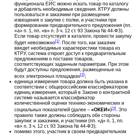
функционала ЕИС можно искать товар по каталогу
и добавлять необходимые сведения. КТРУ должны
пользоваться и заказчики при размещении
извещения о закупке с полки, и участники при
формировании предварительного предложения (пп.
«а» п. 1, пп. «в» п. 3 ч. 12 ст. 93 Закона № 44-ФЗ).
Если товар отсутствует в каталоге, провести закупку
[1]
будет невозможно
. После того, как заказчик
введет необходимые характеристики товара из
КТРУ, система откроет доступ к предварительным
предложениям о поставке товаров,
соответствующих заданным параметрам. При этом
будут доступны предложения, размещенные на
[2]
всех электронных площадках
;
единица измерения товара должна быть указана в
соответствии с общероссийским классификатором
единиц измерения, который в Законе о контрактной
системе называется классификатор
количественной оценки технико-экономических и
[3]
социальных показателей (далее –
«ОКЕИ»
)
. Это
правило также должны соблюдать обе стороны
закупки: и заказчики, и участники (пп. «д» п. 1, пп.
«в» п. 3 ч. 12 ст. 93 Закона № 44-ФЗ);
помимо этого, участник в своем предварительном