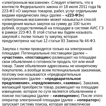
«электронным магазином». Следует отметить, что в
контексте Федерального закона от 18 июля 2011 года №
223-ФЗ «О закупках товаров, работ, услуг отдельными
видами юридических лиц» (далее –
«223-ФЗ»
)
«электронным магазином» может называться способ
проведения малых закупок на сумму до 100 тысяч
рублей, осуществляемый на площадке в системе АИС ГЗ
в рамках 223-ФЗ. В этой статье мы будем называть
закупкой с полки только ту закупку, которая
предусмотрена частью 12 статьи 93 Закона № 44-ФЗ.
Закупка с полки проводится только на электронной
площадке. Потенциальные поставщики (далее –
«участник», «поставщик»
) размещают на площадке
свои объявления о готовности продать тот или иной
товар. Такие объявления адресованы не конкретному
покупателю, а вообще всем потенциальным заказчикам,
поэтому они называются «предварительные
предложения» (далее –
«предварительное
предложение», «предложение», «заявка»
). Заказчик,
желающий приобрести товар, размещает на площадке
извещение, которое по сути является объявлением о
поиске поставщика (далее –
«извещение»
). После этого
оператор электронной площадки (далее –
«оператор»
)
запускает систему поиска, которая автоматически