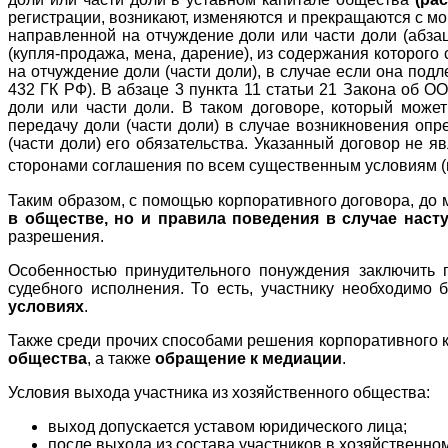
регистрации, возникают, изменяются и прекращаются с мо
направленной на отчуждение доли или части доли (абзац
(купля-продажа, мена, дарение), из содержания которого 
на отчуждение доли (части доли), в случае если она под
432 ГК РФ). В абзаце 3 пункта 11 статьи 21 Закона об 
доли или части доли. В таком договоре, который може
передачу доли (части доли) в случае возникновения опр
(части доли) его обязательства. Указанный договор не 
сторонами соглашения по всем существенным условиям (в
Таким образом, с помощью корпоративного договора, до
в обществе, но и правила поведения в случае наст
разрешения.
Особенностью принудительного понуждения заключить п
судебного исполнения. То есть, участнику необходимо 
условиях
.
Также среди прочих способами решения корпоративного 
общества
, а также
обращение к медиации
.
Условия выхода участника из хозяйственного общества:
выход допускается уставом юридического лица;
после выхода из состава участников в хозяйственно