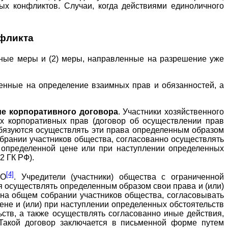
ых конфликтов. Случаи, когда действиями единоличного
фликта
вные меры и (2) меры, направленные на разрешение уже
енные на определение взаимных прав и обязанностей, а
ие корпоративного договора
. Участники хозяйственного
х корпоративных прав (договор об осуществлении прав
 обязуются осуществлять эти права определенным образом
обрании участников общества, согласованно осуществлять
о определенной цене или при наступлении определенных
2 ГК РФ).
[4]
АО
. Учредители (участники) общества с ограниченной
ся осуществлять определенным образом свои права и (или)
 на общем собрании участников общества, согласовывать
ене и (или) при наступлении определенных обстоятельств
ьств, а также осуществлять согласованно иные действия,
 Такой договор заключается в письменной форме путем