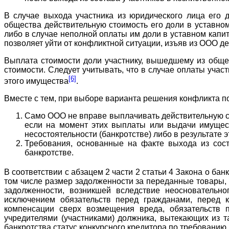
В случае выхода участника из юридического лица его 
общества действительную стоимость его доли в уставном
либо в случае неполной оплаты им доли в уставном капи
позволяет уйти от конфликтной ситуации, изъяв из ООО д
Выплата стоимости доли участнику, вышедшему из общес
стоимости. Следует учитывать, что в случае оплаты уча
[6]
этого имущества
.
Вместе с тем, при выборе варианта решения конфликта п
Само ООО не вправе выплачивать действительную ст
если на момент этих выплаты или выдачи имущест
несостоятельности (банкротстве) либо в результате 
Требования, основанные на факте выхода из сост
банкротстве.
В соответствии с абзацем 2 части 2 статьи 4 Закона о бан
том числе размер задолженности за переданные товары,
задолженности, возникшей вследствие неосновательно
исключением обязательств перед гражданами, перед к
компенсации сверх возмещения вреда, обязательств п
учредителями (участниками) должника, вытекающих из та
банкротства статус конкурсного кредитора по требованию