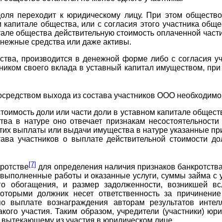
доля переходит к юридическому лицу. При этом общест
 капитале общества, или с согласия этого участника общ
тале общества действительную стоимость оплаченной части
енежные средства или даже активы.
тва, производится в денежной форме либо с согласия у
стником своего вклада в уставный капитал имуществом, пр
осредством выхода из состава участников ООО необходимо 
оимость доли или части доли в уставном капитале обществ
ва в натуре оно отвечает признакам несостоятельности 
этих выплаты или выдачи имущества в натуре указанные при
ава участников о выплате действительной стоимости до
[7]
кротстве
для определения наличия признаков банкротства
 выполненные работы и оказанные услуги, суммы займа с 
го обогащения, и размер задолженности, возникшей в
оторыми должник несет ответственность за причинени
о выплате вознаграждения авторам результатов интелл
кого участия. Таким образом, учредители (участники) юр
, вытекающему из участия в юридическом лице.