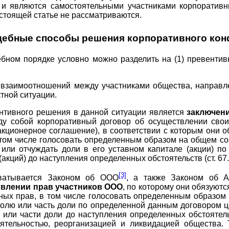
и являются самостоятельными участниками корпоративн
стоящей статье не рассматриваются.
дебные способы решения корпоративного кон
бном порядке условно можно разделить на (1) превенти
 взаимоотношений между участниками общества, направл
тной ситуации.
нтивного решения в данной ситуации является
заключен
ду собой корпоративный договор об осуществлении свои
акционерное соглашение), в соответствии с которым они
в том числе голосовать определенным образом на общем с
или отчуждать доли в его уставном капитале (акции) п
акций) до наступления определенных обстоятельств (ст. 67.
[3]
хватывается Законом об ООО
, а также Законом об 
твлении прав участников ООО
, по которому они обязуют
нных прав, в том числе голосовать определенным образом
долю или часть доли по определенной данным договором ц
 или части доли до наступления определенных обстоятел
ятельностью, реорганизацией и ликвидацией общества.