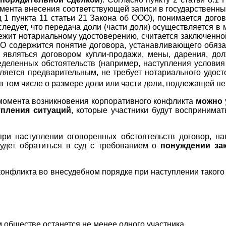
мента внесения соответствующей записи в государственный
 1 пункта 11 статьи 21 Закона об ООО), понимается догов
следует, что передача доли (части доли) осуществляется в
лежит нотариальному удостоверению, считается заключенно
ООО содержится понятие договора, устанавливающего обяз
т являться договором купли-продажи, мены, дарения, д
еделенных обстоятельств (например, наступления услови
является предварительным, не требует нотариального удо
 том числе о размере доли или части доли, подлежащей п
 момента возникновения корпоративного конфликта
можно 
упления ситуаций
, которые участники будут воспринимат
ри наступлении оговоренных обстоятельств договор, н
будет обратиться в суд с требованием о
понуждении за
конфликта во внесудебном порядке при наступлении таког
м обществе останется не менее одного участника.