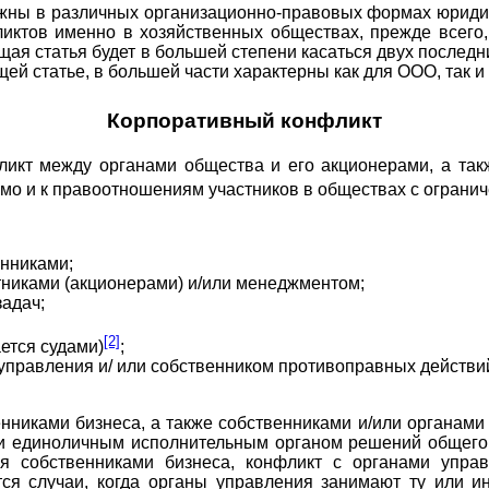
ны в различных организационно-правовых формах юридиче
иктов именно в хозяйственных обществах, прежде всего,
ящая статья будет в большей степени касаться двух после
й статье, в большей части характерны как для ООО, так и
Корпоративный конфликт
икт между органами общества и его акционерами, а такж
мо и к правоотношениям участников в обществах с огранич
енниками;
тниками (акционерами) и/или менеджментом;
задач;
[2]
ется судами)
;
правления и/ или собственником противоправных действий 
никами бизнеса, а также собственниками и/или органами
и единоличным исполнительным органом решений общего 
я собственниками бизнеса, конфликт с органами управ
тся случаи, когда органы управления занимают ту или и