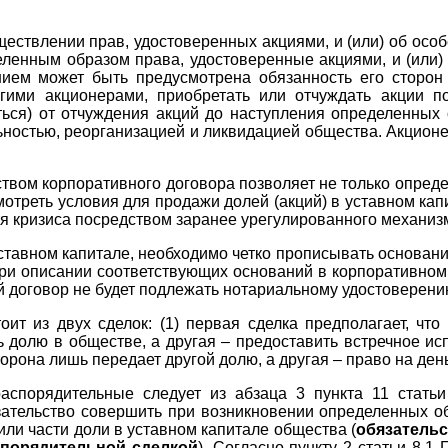
ществлении прав, удостоверенных акциями, и (или) об осо
енным образом права, удостоверенные акциями, и (или) п
ием может быть предусмотрена обязанность его сторо
угими акционерами, приобретать или отчуждать акции п
ться) от отчуждения акций до наступления определенных 
ьностью, реорганизацией и ликвидацией общества. Акцио
вом корпоративного договора позволяет не только опреде
мотреть условия для продажи долей (акций) в уставном ка
я кризиса посредством заранее урегулированного механиз
ставном капитале, необходимо четко прописывать основани
При описании соответствующих оснований в корпоративном
кой договор не будет подлежать нотариальному удостоверени
ит из двух сделок: (1) первая сделка предполагает, чт
 долю в обществе, а другая – предоставить встречное ис
торона лишь передает другой долю, а другая – право на день
аспорядительные следует из абзаца 3 пункта 11 стать
тельство совершить при возникновении определенных об
или части доли в уставном капитале общества (
обязательс
спорядительной сделкой
). Согласно пункту 2 статьи 8.