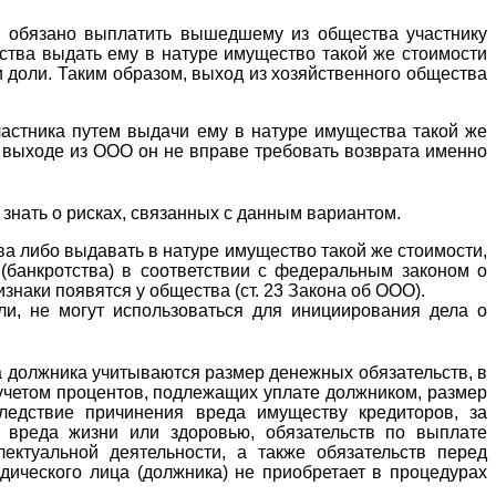
во обязано выплатить вышедшему из общества участнику
ества выдать ему в натуре имущество такой же стоимости
 доли. Таким образом, выход из хозяйственного общества
частника путем выдачи ему в натуре имущества такой же
и выходе из ООО он не вправе требовать возврата именно
знать о рисках, связанных с данным вариантом.
а либо выдавать в натуре имущество такой же стоимости,
(банкротства) в соответствии с федеральным законом о
знаки появятся у общества (ст. 23 Закона об ООО).
ли, не могут использоваться для инициирования дела о
 должника учитываются размер денежных обязательств, в
учетом процентов, подлежащих уплате должником, размер
следствие причинения вреда имуществу кредиторов, за
е вреда жизни или здоровью, обязательств по выплате
ектуальной деятельности, а также обязательств перед
идического лица (должника) не приобретает в процедурах