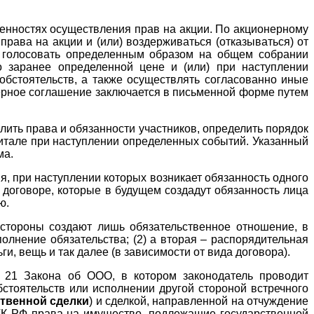
бенностях осуществления прав на акции. По акционерному
рава на акции и (или) воздерживаться (отказываться) от
н голосовать определенным образом на общем собрании
о заранее определенной цене и (или) при наступлении
обстоятельств, а также осуществлять согласованно иные
нерное соглашение заключается в письменной форме путем
лить права и обязанности участников, определить порядок
питале при наступлении определенных событий. Указанный
ма.
я, при наступлении которых возникает обязанность одного
 договоре, которые в будущем создадут обязанность лица
ю.
о стороны создают лишь обязательственное отношение, в
полнение обязательства; (2) а вторая – распорядительная
ги, вещь и так далее (в зависимости от вида договора).
и 21 Закона об ООО, в котором законодатель проводит
стоятельств или исполнении другой стороной встречного
твенной сделки
) и сделкой, направленной на отчуждение
1 ГК РФ права на имущество, подлежащие государственной