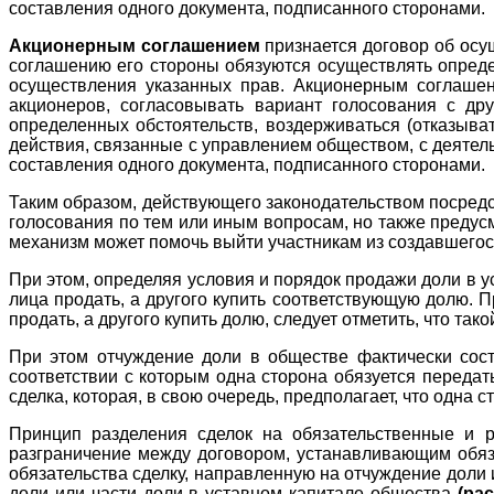
составления одного документа, подписанного сторонами.
Акционерным соглашением
признается договор об осу
соглашению его стороны обязуются осуществлять определ
осуществления указанных прав. Акционерным соглашен
акционеров, согласовывать вариант голосования с др
определенных обстоятельств, воздерживаться (отказыва
действия, связанные с управлением обществом, с деятел
составления одного документа, подписанного сторонами.
Таким образом, действующего законодательством посредст
голосования по тем или иным вопросам, но также предус
механизм может помочь выйти участникам из создавшегос
При этом, определяя условия и порядок продажи доли в у
лица продать, а другого купить соответствующую долю. 
продать, а другого купить долю, следует отметить, что та
При этом отчуждение доли в обществе фактически состо
соответствии с которым одна сторона обязуется передать
сделка, которая, в свою очередь, предполагает, что одна с
Принцип разделения сделок на обязательственные и р
разграничение между договором, устанавливающим обяза
обязательства сделку, направленную на отчуждение доли 
доли или части доли в уставном капитале общества
(ра