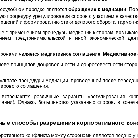
несудебном порядке является
обращение к медиации
. По
ую процедуру урегулирования споров с участием в качест
тношений и формированию этики делового оборота, гармон
е с применением процедуры медиации к спорам, возникаю
нием предпринимательской и иной экономической деят
оронами является медиативное соглашение.
Медиативное 
ове принципов добровольности и добросовестности стор
ультате процедуры медиации, проведенной после передачи
мирового соглашения.
е встречаются различные варианты урегулирования ко
ании). Однако, большинство указанных споров, в конечн
ные способы разрешения корпоративного кон
ативного конфликта между сторонами является подача у