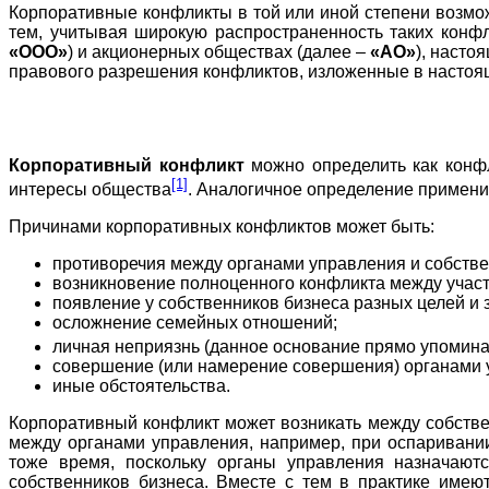
Корпоративные конфликты в той или иной степени возмож
тем, учитывая широкую распространенность таких конфл
«ООО»
) и акционерных обществах (далее –
«АО»
), насто
правового разрешения конфликтов, изложенные в настояще
Корпоративный конфликт
можно определить как конфл
[1]
интересы общества
. Аналогичное определение примени
Причинами корпоративных конфликтов может быть:
противоречия между органами управления и собств
возникновение полноценного конфликта между учас
появление у собственников бизнеса разных целей и 
осложнение семейных отношений;
личная неприязнь (данное основание прямо упомина
совершение (или намерение совершения) органами у
иные обстоятельства.
Корпоративный конфликт может возникать между собствен
между органами управления, например, при оспаривани
тоже время, поскольку органы управления назначаютс
собственников бизнеса. Вместе с тем в практике имею