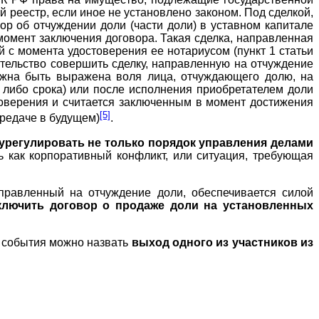
 реестр, если иное не установлено законом. Под сделкой,
ор об отчуждении доли (части доли) в уставном капитале
 момент заключения договора. Такая сделка, направленная
й с момента удостоверения ее нотариусом (пункт 1 статьи
ательство совершить сделку, направленную на отчуждение
олжна быть выражена воля лица, отчуждающего долю, на
я либо срока) или после исполнения приобретателем доли
стоверения и считается заключенным в момент достижения
[5]
ередаче в будущем)
.
урегулировать не только порядок управления делами
ь как корпоративный конфликт, или ситуация, требующая
аправленный на отчуждение доли, обеспечивается силой
ключить договор о продаже доли на установленных
о события можно назвать
выход одного из участников из