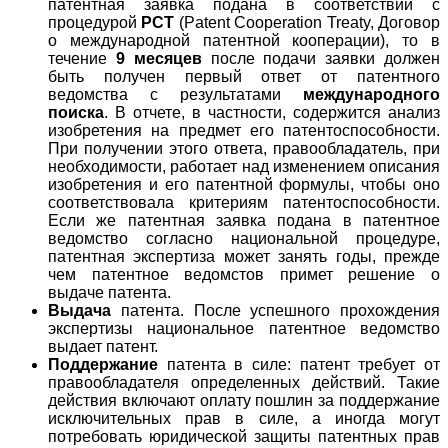
патентная заявка подана в соответствии с
процедурой
РСТ
(Patent Cooperation Treaty, Договор
о международной патентной кооперации), то в
течение
9 месяцев
после подачи заявки должен
быть получен первый ответ от патентного
ведомства с результатами
международного
поиска
. В отчете, в частности, содержится анализ
изобретения на предмет его патентоспособности.
При получении этого ответа, правообладатель, при
необходимости, работает над изменением описания
изобретения и его патентной формулы, чтобы оно
соответствовала критериям патентоспособности.
Если же патентная заявка подана в патентное
ведомство согласно национальной процедуре,
патентная экспертиза может занять годы, прежде
чем патентное ведомстов примет решение о
выдаче патента.
Выдача
патента. После успешного прохождения
экспертизы национальное патентное ведомство
выдает патент.
Поддержание
патента в силе: патент требует от
правообладателя определенных действий. Такие
действия включают оплату пошлин за поддержание
исключительных прав в силе, а иногда могут
потребовать юридической защиты патентных прав