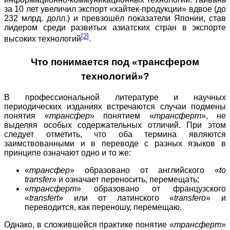
за 10 лет увеличил экспорт «хайтек-продукции» вдвое (до
232 млрд. долл.) и превзошёл показатели Японии, став
лидером среди развитых азиатских стран в экспорте
[2]
высоких технологий
.
Что понимается под «трансфером
технологий»?
В профессиональной литературе и научных
периодических изданиях встречаются случаи подмены
понятия «
трансфер
» понятием «
трансферт
», не
выделяя особых содержательных отличий. При этом
следует отметить, что оба термина являются
заимствованными и в переводе с разных языков в
принципе означают одно и то же:
«
трансфер
» образовано от английского «
to
transfer
» и означает переносить, перемещать;
«
трансферт
» образовано от французского
«
transfert
» или от латинского «
transfero
» и
переводится, как переношу, перемещаю.
Однако, в сложившейся практике понятие «
трансферт
»