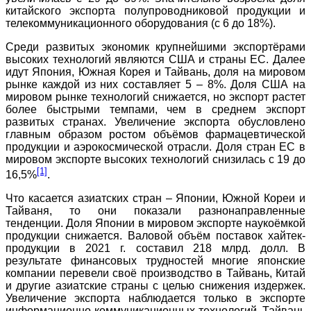
китайского экспорта полупроводниковой продукции и
телекоммуникационного оборудования (с 6 до 18%).
Среди развитых экономик крупнейшими экспортёрами
высоких технологий являются США и страны ЕС. Далее
идут Япония, Южная Корея и Тайвань, доля на мировом
рынке каждой из них составляет 5 – 8%. Доля США на
мировом рынке технологий снижается, но экспорт растет
более быстрыми темпами, чем в среднем экспорт
развитых странах. Увеличение экспорта обусловлено
главным образом ростом объёмов фармацевтической
продукции и аэрокосмической отрасли. Доля стран ЕС в
мировом экспорте высоких технологий снизилась с 19 до
[1]
16,5%
.
Что касается азиатских стран – Японии, Южной Кореи и
Тайваня, то они показали разнонаправленные
тенденции. Доля Японии в мировом экспорте наукоёмкой
продукции снижается. Валовой объём поставок хайтек-
продукции в 2021 г. составил 218 млрд. долл. В
результате финансовых трудностей многие японские
компании перевели своё производство в Тайвань, Китай
и другие азиатские страны с целью снижения издержек.
Увеличение экспорта наблюдается только в экспорте
информационно-коммуникационных технологий. Тайвань