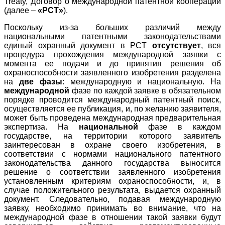
Treaty, Договор о международной патентной кооперации
(далее –
«РСТ»
).
Поскольку из-за больших различий между
национальными патентными законодательствами
единый охранный документ в PCT
отсутствует
, вся
процедура прохождения международной заявки с
момента ее подачи и до принятия решения об
охраноспособности заявленного изобретения разделена
на
две фазы
: международную и национальную. На
международной
фазе по каждой заявке в обязательном
порядке проводится международный патентный поиск,
осуществляется ее публикация, и, по желанию заявителя,
может быть проведена международная предварительная
экспертиза. На
национальной
фазе в каждом
государстве, на территории которого заявитель
заинтересован в охране своего изобретения, в
соответствии с нормами национального патентного
законодательства данного государства выносится
решение о соответствии заявленного изобретения
установленным критериям охраноспособности, и, в
случае положительного результата, выдается охранный
документ. Следовательно, подавая международную
заявку, необходимо принимать во внимание, что на
международной фазе в отношении такой заявки будут