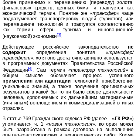
более применимо к перемещению (переводу) золота,
финансовых средств, ценных бумаг и трактуется как
экономический термин. Понятие же «
трансфер
» чаще
подразумевает транспортировку людей (туристов) или
перемещение технологий и трактуется соответственно
как термин сферы туризма и инновационной
[3]
(наукоемкой) экономики
.
Действующее российское законодательство
не
содержит
определения понятия «
трансфер/
трансферт
», хотя оно достаточно активно используется
в программных документах Правительства Российской
[4]
Федерации
. Сам термин «
трансфер технологий
» в
общем смысле обозначает процесс успешного
применения
или
адаптации
технологий, приобретения
уникальных знаний, а также получения оригинальных
результатов в какой бы то ни было сфере деятельности
человека, дополняемых их дальнейшим материальным
(или иным) воплощением и коммерциализацией в иных
отраслях.
В статье 769 Гражданского кодекса РФ (далее –
«ГК РФ»
)
упоминается ч. 1 «
новая технология
», которая может
быть разработана в рамках договора на выполнение
опытно-конструкторских и технологических работ. Кроме