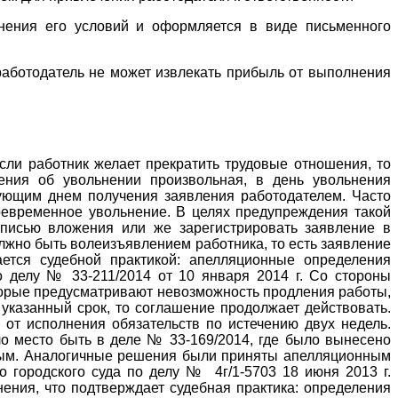
енения его условий и оформляется в виде письменного
 работодатель не может извлекать прибыль от выполнения
сли работник желает прекратить трудовые отношения, то
ения об увольнении произвольная, в день увольнения
дующим днем получения заявления работодателем. Часто
воевременное увольнение. В целях предупреждения такой
описью вложения или же зарегистрировать заявление в
лжно быть волеизъявлением работника, то есть заявление
ается судебной практикой: апелляционные определения
о делу № 33-211/2014 от 10 января 2014 г. Со стороны
оторые предусматривают невозможность продления работы,
 указанный срок, то соглашение продолжает действовать.
 от исполнения обязательств по истечению двух недель.
ло место быть в деле № 33-169/2014, где было вынесено
онным. Аналогичные решения были приняты апелляционным
о городского суда по делу № 4г/1-5703 18 июня 2013 г.
нения, что подтверждает судебная практика: определения