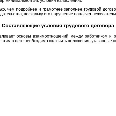
ер минимальной з/п, условия начисления).
ако, чем подробнее и грамотнее заполнен трудовой догов
одательства, поскольку его нарушение повлечет нежелатель
Составляющие условия трудового договора
навливает основы взаимоотношений между работником и 
с этим в него необходимо включить положения, указанные н