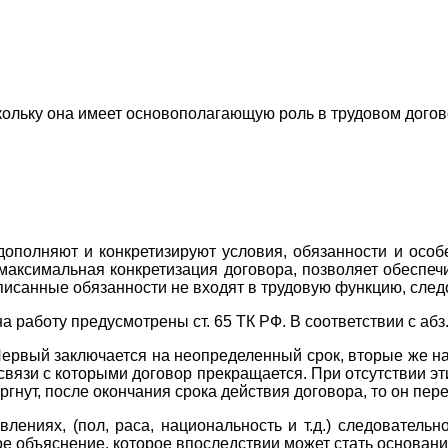
ольку она имеет основополагающую роль в трудовом догово
ополняют и конкретизируют условия, обязанности и особен
у максимальная конкретизация договора, позволяет обеспеч
писанные обязанности не входят в трудовую функцию, следо
работу предусмотрены ст. 65 ТК РФ. В соответствии с абз.
вый заключается на неопределенный срок, вторые же на с
связи с которыми договор прекращается. При отсутствии эт
ргнут, после окончания срока действия договора, то он пер
ениях, (пол, раса, национальность и т.д.) следовательн
е объяснение, которое впоследствии может стать основани