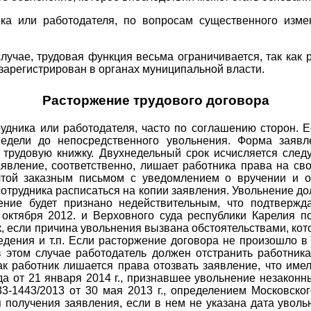
ка или работодателя, по вопросам существенного изм
лучае, трудовая функция весьма ограничивается, так как
 зарегистрирован в органах муниципальной власти.
Расторжение трудового договора
удника или работодателя, часто по соглашению сторон. Е
недели до непосредственного увольнения. Форма заявл
ь трудовую книжку. Двухнедельный срок исчисляется сле
заявление, соответственно, лишает работника права на с
чтой заказным письмом с уведомлением о вручении и 
отрудника расписаться на копии заявления. Увольнение до
ение будет признано недействительным, что подтвержд
 октября 2012. и Верховного суда республики Карелия п
к, если причина увольнения вызвана обстоятельствами, к
дения и т.п. Если расторжение договора не произошло в
в этом случае работодатель должен отстранить работника
ак работник лишается права отозвать заявление, что име
да от 21 января 2014 г., признавшее увольнение незак
3-1443/2013 от 30 мая 2013 г., определением Московског
получения заявления, если в нем не указана дата уволь