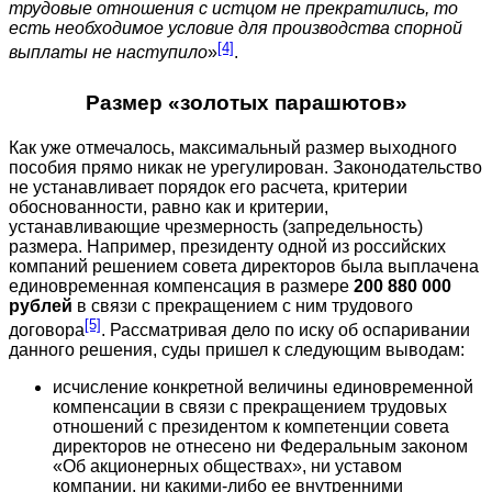
трудовые отношения с истцом не прекратились, то
есть необходимое условие для производства спорной
[4]
выплаты не наступило
»
.
Размер «золотых парашютов»
Как уже отмечалось, максимальный размер выходного
пособия прямо никак не урегулирован. Законодательство
не устанавливает порядок его расчета, критерии
обоснованности, равно как и критерии,
устанавливающие чрезмерность (запредельность)
размера. Например, президенту одной из российских
компаний решением совета директоров была выплачена
единовременная компенсация в размере
200 880 000
рублей
в связи с прекращением с ним трудового
[5]
договора
. Рассматривая дело по иску об оспаривании
данного решения, суды пришел к следующим выводам:
исчисление конкретной величины единовременной
компенсации в связи с прекращением трудовых
отношений с президентом к компетенции совета
директоров не отнесено ни Федеральным законом
«Об акционерных обществах», ни уставом
компании, ни какими-либо ее внутренними