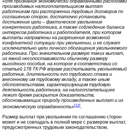
«
для признания экономически оправданными расходами
производимых налогоплательщиком выплат
работникам при расторжении трудовых договоров по
соглашению сторон, достаточно установить
достижение цели – фактическое увольнение
конкретного работника, а также соблюдение баланса
интересов работника и работодателя, при котором
выплаты направлены на разрешение возможной
конфликтной ситуации при увольнении, и не служат
исключительно цели личного обогащения увольняемого
работника. При значительном размере таких выплат,
их явной несопоставимости обычному размеру
выходного пособия, на которое в соответствии со
статьей 178 ТК РФ вправе рассчитывать увольняемый
работник, длительности его трудового стажа и
внесенному им трудовому вкладу, а также иным
обстоятельствам, характеризующим трудовую
деятельность работника, на налогоплательщике
лежит бремя раскрытия доказательств,
обосновывающих природу произведенных выплат и их
[12]
экономическую оправданность
»
.
Размер выплат при увольнении по соглашению сторон
может и не совпадать в полной мере с размером выплат,
предусмотренных трудовым законодательством,