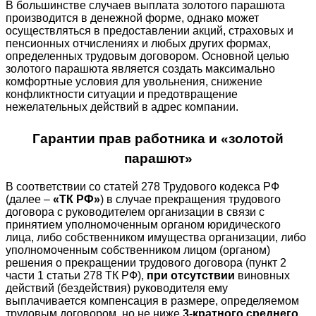
В большинстве случаев выплата золотого парашюта
производится в денежной форме, однако может
осуществляться в предоставлении акций, страховых и
пенсионных отчислениях и любых других формах,
определенных трудовым договором. Основной целью
золотого парашюта является создать максимально
комфортные условия для увольнения, снижение
конфликтности ситуации и предотвращение
нежелательных действий в адрес компании.
Гарантии прав работника и «золотой
парашют»
В соответствии со статей 278 Трудового кодекса РФ
(далее –
«ТК РФ»
) в случае прекращения трудового
договора с руководителем организации в связи с
принятием уполномоченным органом юридического
лица, либо собственником имущества организации, либо
уполномоченным собственником лицом (органом)
решения о прекращении трудового договора (пункт 2
части 1 статьи 278 ТК РФ),
при отсутствии
виновных
действий (бездействия) руководителя ему
выплачивается компенсация в размере, определяемом
трудовым договором, но не ниже
3-кратного среднего