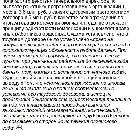
полагал, что действия генерального директора по
выплате работнику, проработавшему в организации 1
месяц, 3,6 млн. руб. в связи с досрочным расторжением
договора и 6 млн. руб. в качестве вознаграждения по
итогам года до истечения окончания года, не отвечают
принципу адекватности компенсации и ущемляет права
иных работников общества. Судами установлено, что в
трудовом договоре было установлено «
право на
получение вознаграждения по итогам работы за год и
соответствующая обязанность работодателя. При
этом, применение формулы, закрепленной в этом
пункте, при увольнении работника до окончания года
невозможно, так как она применяется на основании
данных, получаемых по истечении отчетного года
».
Суды первой и апелляционной инстанций пришли к
выводу о том, что «
сумма вознаграждения по итогам
года была выплачена в полном соответствии с
условиями его трудового договора, а истец не
представил доказательств существования локальных
актов, устанавливавших процедуры выплаты
выходных пособий (вознаграждений, компенсаций),
выплачиваемых при расторжении трудового договора
по соглашению сторон до истечения отчетного
[11]
года
»
.