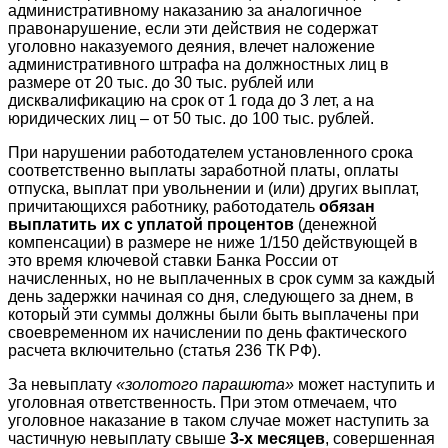
административному наказанию за аналогичное
правонарушение, если эти действия не содержат
уголовно наказуемого деяния, влечет наложение
административного штрафа на должностных лиц в
размере от 20 тыс. до 30 тыс. рублей или
дисквалификацию на срок от 1 года до 3 лет, а на
юридических лиц – от 50 тыс. до 100 тыс. рублей.
При нарушении работодателем установленного срока
соответственно выплаты заработной платы, оплаты
отпуска, выплат при увольнении и (или) других выплат,
причитающихся работнику, работодатель
обязан
выплатить их с уплатой процентов
(денежной
компенсации) в размере не ниже 1/150 действующей в
это время ключевой ставки Банка России от
начисленных, но не выплаченных в срок сумм за каждый
день задержки начиная со дня, следующего за днем, в
который эти суммы должны были быть выплачены при
своевременном их начислении по день фактического
расчета включительно (статья 236 ТК РФ).
За невыплату
«золотого парашюта»
может наступить и
уголовная ответственность. При этом отмечаем, что
уголовное наказание в таком случае может наступить за
частичную невыплату свыше
3-х месяцев
, совершенная