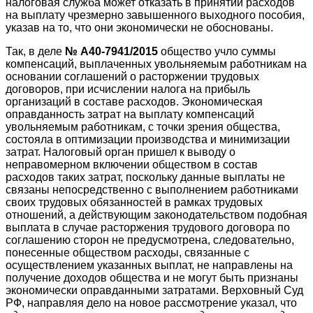
налоговая служба может отказать в принятии расходов
на выплату чрезмерно завышенного выходного пособия,
указав на то, что они экономически не обоснованы.
Так, в деле
№ А40-7941/2015
общество учло суммы
компенсаций, выплаченных увольняемым работникам на
основании соглашений о расторжении трудовых
договоров, при исчислении налога на прибыль
организаций в составе расходов. Экономическая
оправданность затрат на выплату компенсаций
увольняемым работникам, с точки зрения общества,
состояла в оптимизации производства и минимизации
затрат. Налоговый орган пришел к выводу о
неправомерном включении обществом в состав
расходов таких затрат, поскольку данные выплаты не
связаны непосредственно с выполнением работниками
своих трудовых обязанностей в рамках трудовых
отношений, а действующим законодательством подобная
выплата в случае расторжения трудового договора по
соглашению сторон не предусмотрена, следовательно,
понесенные обществом расходы, связанные с
осуществлением указанных выплат, не направлены на
получение доходов общества и не могут быть признаны
экономически оправданными затратами. Верховный Суд
РФ, направляя дело на новое рассмотрение указал, что