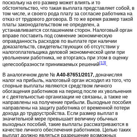
поскольку на его размер может влиять и то
обстоятельство, что такая выплата представляет собой, в
том числе, и своего рода плату за согласие работника на
отказ от трудового договора. В то же время размер такой
платы законодательством не определен, а
устанавливается соглашением сторон. Налоговый орган
вправе поставить под сомнение экономическую
оправданность расходов по выплате при наличии
доказательств, свидетельствующих об отсутствии у
налогоплательщика деловой экономической цели при
увольнении работника, не вторгаясь при этом в оценку
[13]
целесообразности принимаемых решений
.
В аналогичном деле №
А40-87651/2017,
доначисляя
налог на прибыль, налоговый орган исходил из того, что
спорные выплаты являются средством личного
обогащения работников на период после их увольнения
и с деятельностью организации не связаны, а также не
направлены на получение прибыли. Выходные пособия
направлены на защиту работника от временной потери
дохода до трудоустройства. Если размер выплат в
значительной мере превышает величину обычных
выходных пособий, такие выплаты рассматриваются в
качестве личного обеспечения работников. Целью таких
выплат должно являться разрешение возможных