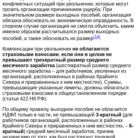
конфликтных ситуаций при увольнении, которые могут
грозить организации причинением ущерба. При
значительном размере выходных пособий, организация
обязана обосновать их экономическую оправданность. В
спорном случае организация не смогла объяснить, каким
именно образом рассчитывался размер выходных
[14]
пособий, а также обосновать их размер
.
Компенсации при увольнении
не облагаются
страховыми взносами
,
если они в целом не
превышают трехкратный размер среднего
месячного заработка
(шестикратный размер среднего
месячного заработка – для работников, уволенных из
организаций, расположенных в районах Крайнего
Севера и приравненных к ним местностях). Суммы,
превышающие указанные лимиты, должны облагаться
страховыми взносами в общеустановленном порядке
(статья 422 НК РФ).
По общему правилу, выходное пособие не облагается
НДФЛ только в части, не превышающей
3-кратный
(для
работников организаций, расположенных в районах
Крайнего Севера и приравненных к ним местностях, –
6-
кратный
) средний месячный заработок, причем
независимо от того, как был расторгнут трудовой