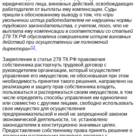
юридического лица, виновных действий, освобождающих
работодателя от выплаты ему компенсации. Суды
пришли к обоснованному выводу о том, что «
при
увольнении истца работодателем не нарушены нормы
трудового законодательства, с учетом, того, что не
выплата ему компенсации в соответствии со статьей
279 ТК РФ обусловлена совершением истцом виновных
действий при осуществлении им полномочий
[1]
директора
»
.
Закрепление в статье 278 ТК РФ правомочия
собственника расторгнуть трудовой договор с
руководителем организации, который осуществляет
управление его имуществом, не обосновывая при этом
необходимость принятия такого решения, направлено на
реализацию и защиту прав собственника владеть,
пользоваться и распоряжаться своим имуществом, в том
числе определять способы управления им единолично
или совместно с другими лицами, свободно использовать
свое имущество для осуществления
предпринимательской и иной не запрещенной законом
экономической деятельности, т.е. установлено
законодателем в конституционно значимых целях.
Предоставление собственнику права принять решение о
досрочном расторжении трудового договора с