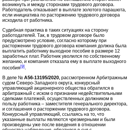
возникнуть и между сторонами трудового договора.
Работодатель отказывает в выплате золотого парашюта,
если инициатива по расторжению трудового договора
исходила от работника.
Судебная практика в таких ситуациях на сторону
работодателей. Так, в трудовом договоре было
предусмотрено условие, согласно которому при
расторжении трудового договора компания должна была
выплатить работнику выходное пособие в размере 12
заработных плат. Работник уволился по собственному
желанию, и компания отказала ему в выплате выходного
[9]
пособия
.
В деле №
А56-13195/2020,
рассмотренном Арбитражным
судом Северо-Западного округа, конкурсный
управляющий акционерного общества обратился в
арбитражный с иском о признании недействительными
сделками платежей, осуществленных должником в
пользу работника – заместителя генерального директора,
и соглашения о расторжении трудового договора.
Конкурсный управляющий, ссылаясь на то, что
указанные выплаты являются чрезмерными и были
произведены уже после введения в отношении
общества наблюдения, обратился в суд с