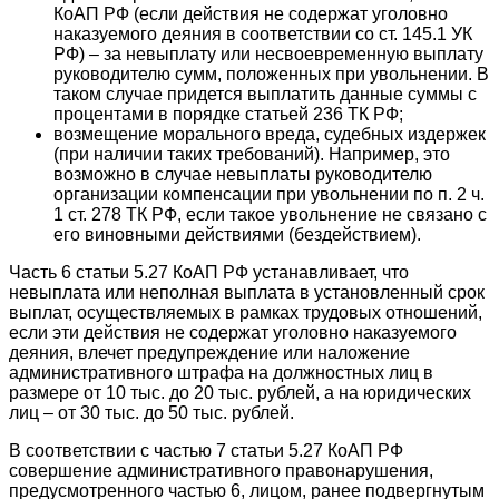
КоАП РФ (если действия не содержат уголовно
наказуемого деяния в соответствии со ст. 145.1 УК
РФ) – за невыплату или несвоевременную выплату
руководителю сумм, положенных при увольнении. В
таком случае придется выплатить данные суммы с
процентами в порядке статьей 236 ТК РФ;
возмещение морального вреда, судебных издержек
(при наличии таких требований). Например, это
возможно в случае невыплаты руководителю
организации компенсации при увольнении по п. 2 ч.
1 ст. 278 ТК РФ, если такое увольнение не связано с
его виновными действиями (бездействием).
Часть 6 статьи 5.27 КоАП РФ устанавливает, что
невыплата или неполная выплата в установленный срок
выплат, осуществляемых в рамках трудовых отношений,
если эти действия не содержат уголовно наказуемого
деяния, влечет предупреждение или наложение
административного штрафа на должностных лиц в
размере от 10 тыс. до 20 тыс. рублей, а на юридических
лиц – от 30 тыс. до 50 тыс. рублей.
В соответствии с частью 7 статьи 5.27 КоАП РФ
совершение административного правонарушения,
предусмотренного частью 6, лицом, ранее подвергнутым