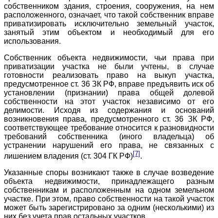
собственником здания, строения, сооружения, на нем
расположенного, означает, что такой собственник вправе
приватизировать исключительно земельный участок,
занятый этим объектом и необходимый для его
использования.
Собственник объекта недвижимости, чьи права при
приватизации участка не были учтены, в случае
готовности реализовать право на выкуп участка,
предусмотренное ст. 36 ЗК РФ, вправе предъявить иск об
установлении (признании) права общей долевой
собственности на этот участок независимо от его
делимости. Исходя из содержания и оснований
возникновения права, предусмотренного ст. 36 ЗК РФ,
соответствующее требование относится к разновидности
требований собственника (иного владельца) об
устранении нарушений его права, не связанных с
[7]
лишением владения (ст. 304 ГК РФ)
.
Указанные споры возникают также в случае возведение
объекта недвижимости, принадлежащего разным
собственникам и расположенным на одном земельном
участке. При этом, право собственности на такой участок
может быть зарегистрировано за одним (несколькими) из
них без учета прав остальных участков.