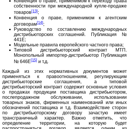
Конвенция о праве, применимом к переходу права
собственности при международной купле-продаже
[13]
товаров
;
Конвенция о праве, применимом к агентским
[14]
договорам
;
Руководство по составлению международных
дистрибьюторских соглашений. Публикация №
441E;
Модельные правила европейского частного права;
Типовой дистрибьюторский контракт МТП.
Монопольный импортер-дистрибьютор Публикация
[15]
№ 646E
и т.д.
Каждый из этих нормативных документов может
применяться к правоотношениям, регулирующим
дистрибьюторские соглашения, а типовой
дистрибьюторский контракт содержит основные условия
о продажах продукции поставщика дистрибьютором,
послепродажном обслуживании, использовании
товарных знаков, фирменных наименований или иных
обозначений поставщика и т.д. Взаимодействие сторон
по дистрибьюторскому договору зачастую имеет
трансграничный характер. Важно отметить, что
определение территории, на которую будет
распространяться договор, является одним из