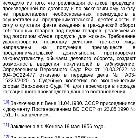
исходило из того, что реализация остатков продукции,
произведенной по договору и по эксклюзивному заказу,
не предоставляет необоснованных преимуществ в
осуществлении предпринимательской деятельности в
силу отсутствия факта введения в гражданский оборот
собственных товаров под видом товаров, реализуемых
под логотипом «Vedel продукты для жизни». Требование
удовлетворено, поскольку действия третьего лица
направлены на получение преимуществ в
предпринимательской деятельности, противоречат
законодательству, обычаям делового оборота, создают
возможность введения покупателей в заблуждение.
Определением Верховного Суда РФ от 10.03.2022 №
304-ЭС22-477 отказано в передаче дела № А03-
15223/2020 в Судебную коллегию по экономическим
спорам Верховного Суда РФ для пересмотра в порядке
кассационного производства данного постановления.
[10]
Заключена в г. Вене 11.04.1980. СССР присоединился
к документу Постановлением ВС СССР от 23.05.1990 №
1511-I с заявлением.
[11]
Заключена в г. Женева 19 мая 1956 года.
[12]