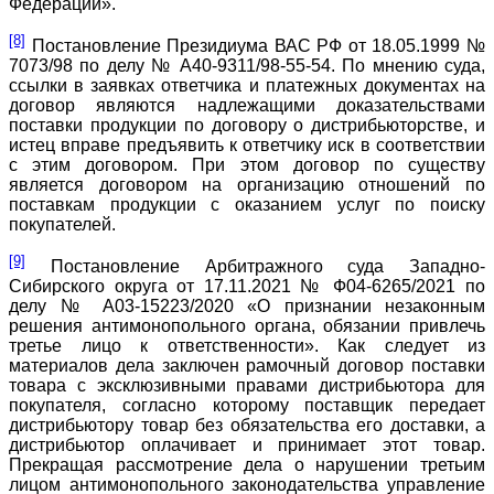
Федерации».
[8]
Постановление Президиума ВАС РФ от 18.05.1999 №
7073/98 по делу № А40-9311/98-55-54. По мнению суда,
ссылки в заявках ответчика и платежных документах на
договор являются надлежащими доказательствами
поставки продукции по договору о дистрибьюторстве, и
истец вправе предъявить к ответчику иск в соответствии
с этим договором. При этом договор по существу
является договором на организацию отношений по
поставкам продукции с оказанием услуг по поиску
покупателей.
[9]
Постановление Арбитражного суда Западно-
Сибирского округа от 17.11.2021 № Ф04-6265/2021 по
делу № А03-15223/2020 «О признании незаконным
решения антимонопольного органа, обязании привлечь
третье лицо к ответственности». Как следует из
материалов дела заключен рамочный договор поставки
товара с эксклюзивными правами дистрибьютора для
покупателя, согласно которому поставщик передает
дистрибьютору товар без обязательства его доставки, а
дистрибьютор оплачивает и принимает этот товар.
Прекращая рассмотрение дела о нарушении третьим
лицом антимонопольного законодательства управление