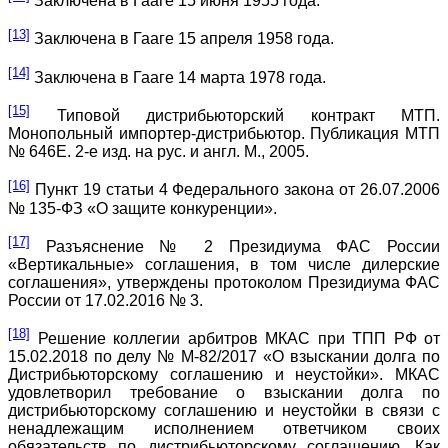
Заключена в Гааге 15 июня 1955 года.
[13]
Заключена в Гааге 15 апреля 1958 года.
[14]
Заключена в Гааге 14 марта 1978 года.
[15]
Типовой дистрибьюторский контракт МТП.
Монопольный импортер-дистрибьютор. Публикация МТП
№ 646E. 2-е изд. на рус. и англ. М., 2005.
[16]
Пункт 19 статьи 4 Федерального закона от 26.07.2006
№ 135-ФЗ «О защите конкуренции».
[17]
Разъяснение № 2 Президиума ФАС России
«Вертикальные» соглашения, в том числе дилерские
соглашения», утверждены протоколом Президиума ФАС
России от 17.02.2016 № 3.
[18]
Решение коллегии арбитров МКАС при ТПП РФ от
15.02.2018 по делу № М-82/2017 «О взыскании долга по
Дистрибьюторскому соглашению и неустойки». МКАС
удовлетворил требование о взыскании долга по
дистрибьюторскому соглашению и неустойки в связи с
ненадлежащим исполнением ответчиком своих
обязательств по дистрибьюторскому соглашению. Как