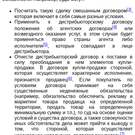
[3]
Посчитать такую сделку смешанным договором
,
которая включает в себя самые разные условия.
Применить к дистрибьюторскому договору
[4]
положения об агентских договорах
или
возмездного оказания услуг, в этом случае будет
применяться право страны агента либо
[5]
исполнителя
, которые совпадают в лице
дистрибьютора.
Отнести дистрибьюторский договор к поставке в
силу преобладания в нем элементов купли-
продажи. В договоре купли-продажи стороной,
которая осуществляет характерное исполнение,
[6]
признается продавец
. Если покупатель по
условиям договора принимает на себя
существенные неденежные обязательства
(например, обязательство обеспечить рекламу и
маркетинг товара продавца на определенной
территории, продать товар на определенную
минимальную сумму и т.п.), то суд на основе оценки
условий и существа договора, а также совокупности
иных обстоятельств дела может прийти к выводу о
том, что стороной, которая осуществляет
[7]