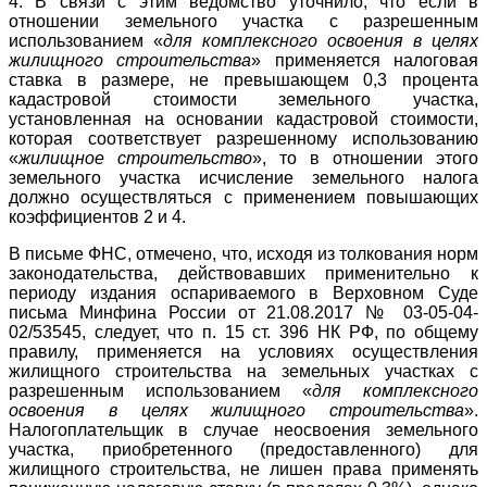
4. В связи с этим ведомство уточнило, что если в
отношении земельного участка с разрешенным
использованием «
для комплексного освоения в целях
жилищного строительства
» применяется налоговая
ставка в размере, не превышающем 0,3 процента
кадастровой стоимости земельного участка,
установленная на основании кадастровой стоимости,
которая соответствует разрешенному использованию
«
жилищное строительство
», то в отношении этого
земельного участка исчисление земельного налога
должно осуществляться с применением повышающих
коэффициентов 2 и 4.
В письме ФНС, отмечено, что, исходя из толкования норм
законодательства, действовавших применительно к
периоду издания оспариваемого в Верховном Суде
письма Минфина России от 21.08.2017 № 03-05-04-
02/53545, следует, что п. 15 ст. 396 НК РФ, по общему
правилу, применяется на условиях осуществления
жилищного строительства на земельных участках с
разрешенным использованием «
для комплексного
освоения в целях жилищного строительства
».
Налогоплательщик в случае неосвоения земельного
участка, приобретенного (предоставленного) для
жилищного строительства, не лишен права применять