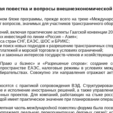
я повестка и вопросы внешнеэкономической
ом блоке программы, прежде всего на треке «Междунар
 вопросов, значимых для участников трансграничного оборо
ий, включая практические аспекты Гаагской конвенции 20
х инвестиций по линии «Россия – Азия»;
неса стран СНГ, ЕАЭС, ШОС и БРИКС;
и поиск новых подходов к разрешению трансграничных спо
латежей и морской торговли в условиях ограничений;
 и законных интересов государств-членов и хозяйствующих
«Право и бизнес»
и
«Разрешение споров»
: создание 
 пространстве ЕАЭС, налоговые режимы в условиях между
бирательствах. Совокупно эти направления отражают ак
осятся с практикой сопровождения ВЭД. Структурирован
е и исполнение иностранных решений, а также управлен
ных проектов. Для компаний, работающих на стыке росс
дой имеет практическое значение при планировании операц
етная часть международной повестки форума была посв
отражает реальную переориентацию деловых связей: к