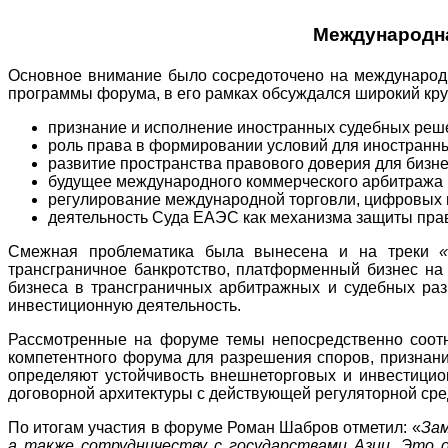
Международна
Основное внимание было сосредоточено на международн
программы форума, в его рамках обсуждался широкий круг
признание и исполнение иностранных судебных решен
роль права в формировании условий для иностранны
развитие пространства правового доверия для биз
будущее международного коммерческого арбитража 
регулирование международной торговли, цифровых п
деятельность Суда ЕАЭС как механизма защиты прав
Смежная проблематика была вынесена и на треки
трансграничное банкротство, платформенный бизнес на
бизнеса в трансграничных арбитражных и судебных раз
инвестиционную деятельность.
Рассмотренные на форуме темы непосредственно соотн
компетентного форума для разрешения споров, признани
определяют устойчивость внешнеторговых и инвестицион
договорной архитектуры с действующей регуляторной сре
По итогам участия в форуме Роман Шабров отметил: «
Зам
а также сотрудничеству с государствами Азии. Это 