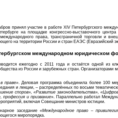
ров принял участие в работе XIV Петербургского межд
тербурге на площадке конгрессно-выставочного центр
еждународного права, трансграничной торговли и вне
ающего на территории России и стран ЕАЭС (Евразийский э
тербургском международном юридическом ф
водится ежегодно с 2011 года и остаётся одной из кл
общества из России и зарубежных стран. Организаторами
в праве»
. Деловая программа объединила более 100 ме
аседания и лекции, – распределённых по восьми тематичес
ешение споров», «Развитие законодательства», «Цифро
, профессия и призвание
». Параллельно работал Между
ероприятий, включая Совещание министров юстиции.
енарное заседание
«Международное право – привилеги
яющегося миропорядка.