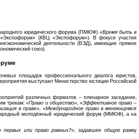
ународного юридического форума (ПМЮФ)
«Время быть в
а «Экспофорум» (КВЦ «Экспофорум»). В фокусе участия
шнеэкономической деятельности (ВЭД), имеющие прямое
кономический союз).
оруме
ючевых площадок профессионального диалога юристов,
 мероприятия выступают Министерство юстиции Российской
роприятий различных форматов – пленарное заседание,
ким трекам:
«Право и общество», «Эффективное право –
визация в праве», «Международное право в меняющемся
народный молодёжный юридический форум (ММЮФ), а на
я первых или право равных?»
, задавшее общую рамку