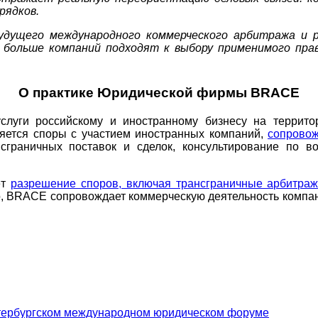
рядков.
удущего международного коммерческого арбитража и 
 больше компаний подходят к выбору применимого прав
О практике Юридической фирмы BRACE
луги российскому и иностранному бизнесу на террито
ется споры с участием иностранных компаний,
сопровож
нсграничных поставок и сделок, консультирование по 
ёт
разрешение споров, включая трансграничные арбитраж
о, BRACE сопровождает коммерческую деятельность компан
тербургском международном юридическом форуме