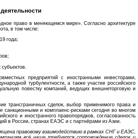
 деятельности
одное право в меняющемся мире». Согласно архитектуре
та, в том числе:
19 года;
ров;
 субъектов.
совместных предприятий с иностранными инвесторами,
народной турбулентности, а также участие российского
туальную повестку компаний, ведущих внешнеторговую и
ие трансграничных сделок, выбор применимого права и
ие санкционными и комплаенс-рисками сегодня во многом
ийского и иностранного правопорядков, согласованность
ий в России, странах ЕАЭС и с партнёрами из Азии.
ящена правовому взаимодействию в рамках СНГ и ЕАЭС,
омпаниям всё чаще требуется сопровождение сделок и