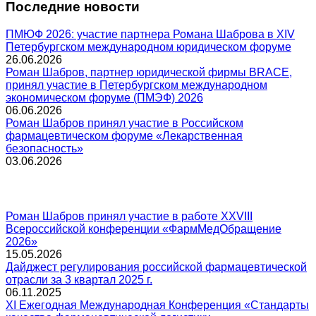
Последние новости
ПМЮФ 2026: участие партнера Романа Шаброва в XIV
Петербургском международном юридическом форуме
26.06.2026
Роман Шабров, партнер юридической фирмы BRACE,
принял участие в Петербургском международном
экономическом форуме (ПМЭФ) 2026
06.06.2026
Роман Шабров принял участие в Российском
фармацевтическом форуме «Лекарственная
безопасность»
03.06.2026
Роман Шабров принял участие в работе XXVIII
Всероссийской конференции «ФармМедОбращение
2026»
15.05.2026
Дайджест регулирования российской фармацевтической
отрасли за 3 квартал 2025 г.
06.11.2025
XI Ежегодная Международная Конференция «Стандарты