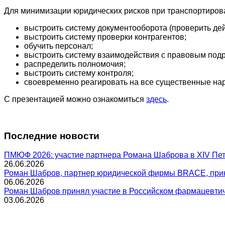
Для минимизации юридических рисков при транспортиров
выстроить систему документооборота (проверить де
выстроить систему проверки контрагентов;
обучить персонал;
выстроить систему взаимодействия с правовым под
распределить полномочия;
выстроить систему контроля;
своевременно реагировать на все существенные на
С презентацией можно ознакомиться
здесь
.
Последние новости
ПМЮФ 2026: участие партнера Романа Шаброва в XIV Пе
26.06.2026
Роман Шабров, партнер юридической фирмы BRACE, прин
06.06.2026
Роман Шабров принял участие в Российском фармацевти
03.06.2026