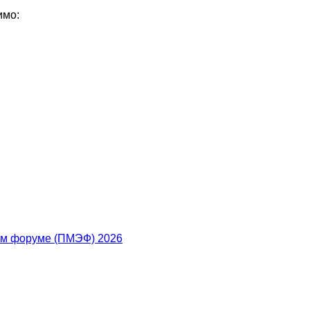
имо:
ом форуме (ПМЭФ) 2026