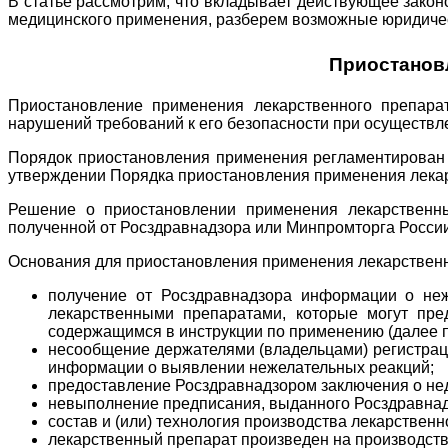
В статье рассмотрим, что вкладывает действующее зако
медицинского применения, разберем возможные юридическ
Приостановл
Приостановление применения лекарственного препара
нарушений требований к его безопасности при осуществ
Порядок приостановления применения регламентирован 
утверждении Порядка приостановления применения лекарс
Решение о приостановлении применения лекарственн
полученной от Росздравнадзора или Минпромторга России
Основания для приостановления применения лекарственн
получение от Росздравнадзора информации о неж
лекарственными препаратами, которые могут пре
содержащимся в инструкции по применению (далее п
несообщение держателями (владельцами) регистрац
информации о выявлении нежелательных реакций;
предоставление Росздравнадзором заключения о нед
невыполнение предписания, выданного Росздравнадз
состав и (или) технология производства лекарствен
лекарственный препарат произведен на производств