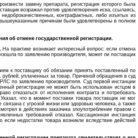
роизвести замену препарата, регистрация которого была
оставщик возражал против удовлетворения иска, ссылаясь,
 недоброкачественных, контрафактных, либо изъятых из
о вышеуказанным причинам были удовлетворены в полном
ния об отмене государственной регистрации.
. На практике возникает интересный вопрос: если отмена
оизошла по заявлению производителя, может ли поставщик
нием к поставщику об обязании принять поставленный по
. рублей, уплаченных за товар. Причиной обращения в суд
ГРЛС по заявлению производителя. Суд первой инстанции
венный регистрации не может быть использован истцом в
раво отказаться от исполнения контракта и потребовать
Указал, что в момент поставки товара поставщик не мог
 связана с угрозой жизни или здоровью человека, а также
смотрел в действиях заказчика злоупотребление правом с
явленных требований отказал. Кассационная инстанция
о если недостатки товара возникли вследствие действий
енной регистрации препарата свидетельствует о его