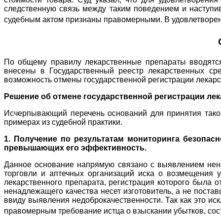
следственную связь между таким поведением и наступи
судебным актом признаны правомерными. В удовлетворен
По общему правилу лекарственные препараты вводятся
внесены в Государственный реестр лекарственных сре
возможность отмены государственной регистрации лекарст
Решение об отмене государственной регистрации ле
Исчерпывающий перечень оснований для принятия таког
примерах из судебной практики.
1. Получение по результатам мониторинга безопасн
превышающих его эффективность.
Данное основание напрямую связано с выявлением ненад
торговли и аптечных организаций иска о возмещения уб
лекарственного препарата, регистрация которого была от
ненадлежащего качества несет изготовитель, а не поста
ввиду выявления недоброкачественности. Так как это ис
правомерным требование истца о взыскании убытков, со