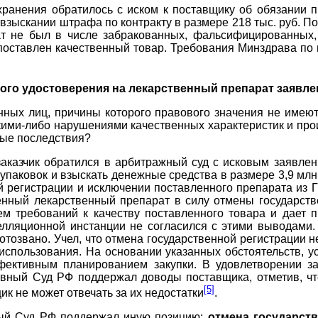
ранения обратилось с иском к поставщику об обязании п
взыскании штрафа по контракту в размере 218 тыс. руб. П
т не был в числе забракованных, фальсифицированных,
 поставлен качественный товар. Требования Минздрава п
ого удостоверения на лекарственный препарат заявле
нных лиц, причины которого правового значения не имеют
акими-либо нарушениями качественных характеристик и пр
ные последствия?
аказчик обратился в арбитражный суд с исковым заявле
 упаковок и взыскать денежные средства в размере 3,9 млн
 регистрации и исключении поставленного препарата из 
ленный лекарственный препарат в силу отмены государст
 требований к качеству поставленного товара и дает п
лляционной инстанции не согласился с этими выводами. 
тозвано. Учел, что отмена государственной регистрации не
использования. На основании указанных обстоятельств, у
фективным планированием закупки. В удовлетворении за
вный Суд РФ поддержал доводы поставщика, отметив, чт
[5]
ик не может отвечать за их недостатки
.
ный Суд РФ поддержал иную позицию:
отмена государств