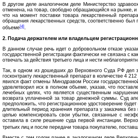
В другом деле аналогичном деле Министерство здравоох
отменена, на товар, свободно обращающийся на рынке, и 
что на момент поставки товара лекарственный препара
обращения лекарственных средств, соответственно был
[4]
объеме
.
2. Подача держателем или владельцем регистрационн
В данном случае речь идет о добровольном отказе указа
государственной регистрации фактически не связана с к
отвечать за действия третьего лица и нести неблагоприят
Так, в одном из дошедших до Верховного Суда РФ дел з
госконтракту лекарственный препарат в количестве 4 212
явился факт отмены Минздравом России государственной
удовлетворил иск в полном объеме, указав, что постав
лечебных целях, что является существенным нарушением
возврата уплаченной за товар денежной суммы. Суд апе
предположить, что регистрационное удостоверение будет о
длительный период хранения препарата у заказчика без 
целью компенсировать свои убытки, связанные с неэф
оставила в силе решение суда первой инстанции. Верхо
третьих лиц и после передачи товара покупателю, поставщ
Вместе с тем годом ранее в аналогичном деле Верхов