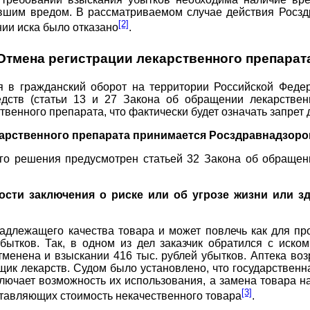
вшим вредом. В рассматриваемом случае действия Росз
[2]
ии иска было отказано
.
Отмена регистрации лекарственного препарат
 в гражданский оборот на территории Российской Федер
дств (статьи 13 и 27 Закона об обращении лекарствен
венного препарата, что фактически будет означать запрет
карственного препарата принимается Росздравнадзоро
о решения предусмотрен статьей 32 Закона об обращен
ости заключения о риске или об угрозе жизни или 
лежащего качества товара и может повлечь как для про
ытков. Так, в одном из дел заказчик обратился с иско
менена и взыскании 416 тыс. рублей убытков. Аптека воз
вщик лекарств. Судом было установлено, что государствен
ключает возможность их использования, а замена товара н
[3]
ставляющих стоимость некачественного товара
.