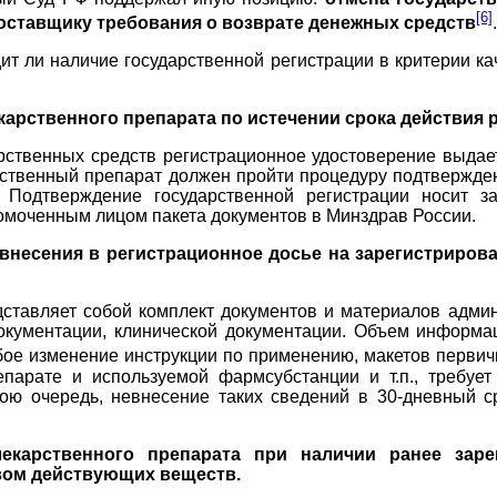
[6]
оставщику требования о возврате денежных средств
.
дит ли наличие государственной регистрации в критерии ка
арственного препарата по истечении срока действия р
арственных средств регистрационное удостоверение выда
арственный препарат должен пройти процедуру подтвержден
. Подтверждение государственной регистрации носит з
омоченным лицом пакета документов в Минздрав России.
внесения в регистрационное досье на зарегистрирова
ставляет собой комплект документов и материалов админ
документации, клинической документации. Объем информ
бое изменение инструкции по применению, макетов первич
епарате и используемой фармсубстанции и т.п., требуе
ою очередь, невнесение таких сведений в 30-дневный с
лекарственного препарата при наличии ранее зар
вом действующих веществ.