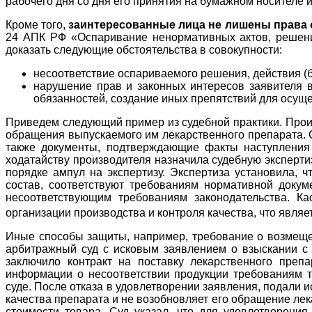
рабочего дня со дня его принятия на бумажном носителе 
Кроме того,
заинтересованные лица не лишены права 
24 АПК РФ «Оспаривание ненормативных актов, решений 
доказать следующие обстоятельства в совокупности:
несоответствие оспариваемого решения, действия (б
нарушение прав и законных интересов заявителя в
обязанностей, создание иных препятствий для осущ
Приведем следующий пример из судебной практики. Прои
обращения выпускаемого им лекарственного препарата. 
также документы, подтверждающие факты наступления 
ходатайству производителя назначила судебную эксперт
порядке ампул на экспертизу. Экспертиза установила, 
состав, соответствуют требованиям нормативной доку
несоответствующим требованиям законодательства. Ка
организации производства и контроля качества, что явл
Иные способы защиты, например, требование о возмещен
арбитражный суд с исковым заявлением о взыскании с 
заключило контракт на поставку лекарственного преп
информации о несоответствии продукции требованиям т
суде. После отказа в удовлетворении заявления, подали 
качества препарата и не возобновляет его обращение лек
стоимости товара. Суд указал, что для удовлетворени