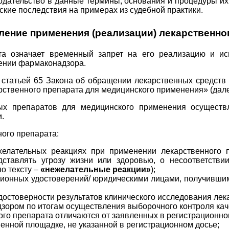
нодательство в данные термины, основания и процедуры и
ие последствия на примерах из судебной практики.
ение применения (реализации) лекарственно
та означает временный запрет на его реализацию и ис
лении фармаконадзора.
статьей 65 Закона об обращении лекарственных средств 
твенного препарата для медицинского применения» (далее
ых препаратов для медицинского применения осуществ
.
ого препарата:
елательных реакциях при применении лекарственного п
дставлять угрозу жизни или здоровью, о несоответств
о тексту –
«нежелательные реакции»
);
ионных удостоверений/ юридическими лицами, получившим
остоверности результатов клинического исследования лек
ором по итогам осуществления выборочного контроля кач
ного препарата отличаются от заявленных в регистрационно
енной площадке, не указанной в регистрационном досье;