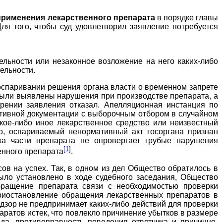
применения лекарственного препарата
в порядке главы
ля того, чтобы суд удовлетворил заявление потребуется
льности или незаконное возложение на него каких-либо
ельности.
оспаривании решения органа власти о временном запрете
были выявлены нарушения при производстве препарата, а
рении заявления отказал. Апелляционная инстанция по
ативной документации с выборочным отбором в случайном
акое-либо иное лекарственное средство или неизвестный
о, оспариваемый ненормативный акт госоргана признан
рка части препарата не опровергает грубые нарушения
[1]
енного препарата
.
в на успех. Так, в одном из дел Общество обратилось в
ыло установлено в ходе судебного заседания, Общество
обращение препарата связи с необходимостью проверки
приостановление обращения лекарственных препаратов в
адзор не предпринимает каких-либо действий для проверки
аратов истек, что повлекло причинение убытков в размере
да, противоправность поведения ответчика и причинно-