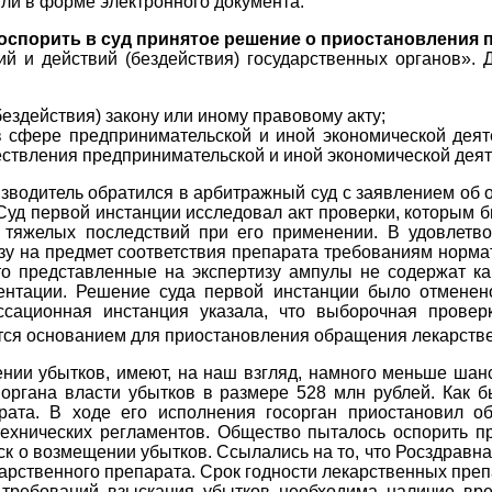
или в форме электронного документа.
оспорить в суд принятое решение
о
приостановления 
и действий (бездействия) государственных органов». Д
ездействия) закону или иному правовому акту;
 сфере предпринимательской и иной экономической деяте
ествления предпринимательской и иной экономической деят
зводитель обратился в арбитражный суд с заявлением об 
Суд первой инстанции исследовал акт проверки, которым 
тяжелых последствий при его применении. В удовлетво
изу на предмет соответствия препарата требованиям норм
что представленные на экспертизу ампулы не содержат к
ментации. Решение суда первой инстанции было отменен
ссационная инстанция указала, что выборочная прове
яется основанием для приостановления обращения лекарств
ии убытков, имеют, на наш взгляд, намного меньше шансо
органа власти убытков в размере 528 млн рублей. Как б
арата. В ходе его исполнения госорган приостановил 
ехнических регламентов. Общество пыталось оспорить 
иск о возмещении убытков. Ссылались на то, что Росздравн
арственного препарата. Срок годности лекарственных преп
я требований взыскания убытков необходима наличие вре