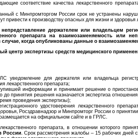
ждающие соответствие качества лекарственного препарат
ванный с Минпромторгом России срок не устранены нару
ут привести к производству опасных для жизни и здоровья
:
непредставление держателем или владельцем реги
енного препарата на взаимозаменяемость или не
в случае, когда опубликованы данные о взаимозаменя
ый центр экспертизы средств медицинского применени
С уведомление для держателя или владельца регистра
ия лекарственного препарата;
ступившей информации и принимает решение о приостанов
о до принятия решения назначается экспертиза отношения
время проведения экспертизы);
гистрационного удостоверения лекарственного препарат
доровья, Росздравнадзор и Минпромторг России о приняти
размещается на официальном сайте и в ГРЛС.
 лекарственного препарата, в отношении которого прин
в России
. Срок рассмотрения жалобы – 15 рабочих дней с