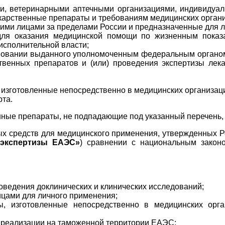
ми, ветеринарными аптечными организациями, индивидуа
карственные препараты и требованиям медицинских органи
ими лицами за пределами России и предназначенные для л
для оказания медицинской помощи по жизненным показа
сполнительной власти;
сновании выданного уполномоченным федеральным органо
твенных препаратов и (или) проведения экспертизы лек
изготовленные непосредственно в медицинских организац
та.
нные препараты, не подпадающие под указанный перечень, 
ых средств для медицинского применения, утвержденных 
 экспертизы ЕАЭС»
) сравнении с национальным законо
;
ведения доклинических и клинических исследований;
ицами для личного применения;
ы, изготовленные непосредственно в медицинских орг
 реализации на таможенной территории ЕАЭС;