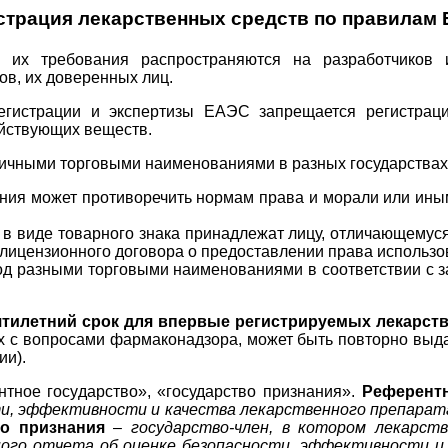
страция лекарственных средств по правилам
их требования распространяются на разработчиков и
в, их доверенных лиц.
егистрации и экспертизы ЕАЭС запрещается регистра
йствующих веществ.
зличными торговыми наименованиями в разных государства
ния может противоречить нормам права и морали или иным
в виде товарного знака принадлежат лицу, отличающемуся
лицензионного договора о предоставлении права использов
од разными торговыми наименованиями в соответствии с з
ятилетний срок для впервые регистрируемых лекарст
х с вопросами фармаконадзора, может быть повторно выд
ии).
тное государство», «государство признания».
Референтн
и, эффективности и качества лекарственного препарат
во признания
–
государство-член, в котором лекарст
ого отчета об оценке безопасности, эффективности и