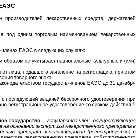
 ЕАЭС
 производителей лекарственных средств, держателей
ция под одним торговым наименованием лекарственных
х-членах ЕАЭС в следующих случаях:
 образом не учитывает национальные культурные и (или)
 от лица, подавшего заявление на регистрацию, при этом
ания товарного знака;
аконодательством государств-членов ЕАЭС до 31 декабря
в
с последующей выдачей бессрочного удостоверения при
ано регистрационное удостоверение со сроком действия 5
ое государство
–
государство-член, осуществляющее
а на основании экспертизы лекарственного препарата в
венный препарат зарегистрирован (регистрируется) с
 качества лекарственного препарата, подготовленного