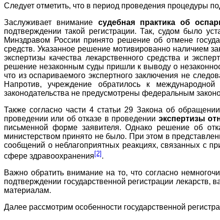
Следует отметить, что в период проведения процедуры п
Заслуживает внимание
судебная практика об оспар
подтверждении такой регистрации. Так, судом было уст
Минздравом России принято решение об отмене государ
средств. Указанное решение мотивированно наличием за
экспертизы качества лекарственного средства и экспе
решение незаконным суды пришли к выводу о незаконнос
что из оспариваемого экспертного заключения не следо
Напротив, учреждение обратилось к международной 
законодательства не предусмотрены федеральным закон
Также согласно части 4 статьи 29 Закона об обращени
проведении или об отказе в проведении
экспертизы от
письменной форме заявителя. Однако решение об отк
министерством принято не было. При этом в представлен
сообщений о неблагоприятных реакциях, связанных с пр
[2]
сфере здравоохранения
.
Важно обратить внимание на то, что согласно немногоч
подтверждении государственной регистрации лекарств, 
материалам.
Далее рассмотрим особенности государственной регистр