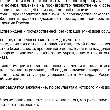
ективности и безопасности лекарственного препарата;
ом номере лицензии на производство лекарственных сре
правил надлежащей производственной практики;
раны производителя лицензии на производство лекарстве
ребованиям правил надлежащей производственной практики
еделами России.
 подтверждении государственной регистрации Минздрав осу
 в представленных заявителем документах;
проведении экспертизы отношения ожидаемой пользы к во
сти и безопасности, проводимого держателем или владельц
 форме заявителя и экспертное учреждение о принятом
каза.
ти информации в представленном заявлении и прилагаемы
 в течение 90 рабочих дней со дня получения запроса. Та
ляется соответствующее уведомление в Минздрав Росси
абочих дней.
аправляется заключение, по результатам которого Минзд
 регистрации является заключение о том, что риск причи
сть его применения.