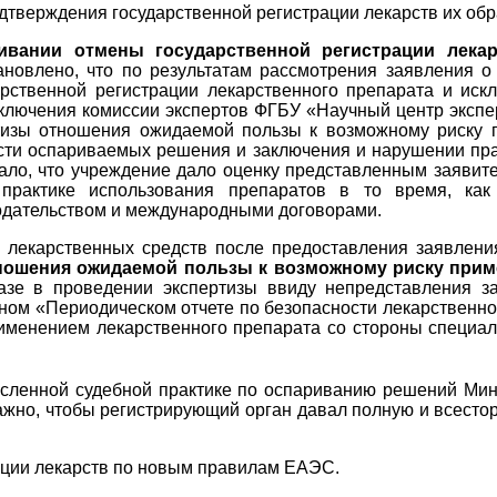
одтверждения государственной регистрации лекарств их об
ивании отмены государственной регистрации лекар
ановлено, что по результатам рассмотрения заявления 
ственной регистрации лекарственного препарата и искл
ключения комиссии экспертов ФГБУ «Научный центр экспе
ртизы отношения ожидаемой пользы к возможному риску 
ти оспариваемых решения и заключения и нарушении прав
вало, что учреждение дало оценку представленным заяви
практике использования препаратов в то время, как
одательством и международными договорами.
и лекарственных средств после предоставления заявлен
ношения ожидаемой пользы к возможному риску прим
азе в проведении экспертизы ввиду непредставления з
ном «Периодическом отчете по безопасности лекарственн
именением лекарственного препарата со стороны специали
исленной судебной практике по оспариванию решений Минз
важно, чтобы регистрирующий орган давал полную и всест
ации лекарств по новым правилам ЕАЭС.