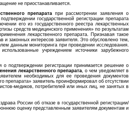
ращение не приостанавливается.
ственного препарата
при рассмотрении заявления о
о подтверждении государственной регистрации препарата
ючении его из государственного реестра лекарственных
ртизы средств медицинского применения» по результатам
применения лекарственного препарата. Признавая такое
 и законных интересов заявителя. Это обусловлено тем,
телем данным мониторинга при проведении исследования.
 использованные учреждением источники зарубежного
ия о подтверждении регистрации принимается решение о
енения лекарственного препарата
, о чем уведомляет в
аявителем необходимых для ее проведения документов
ого препарата» заявитель проинформировал об отсутствии
стов-медиков, потребителей или иных лиц, не занятых в
драва России об отказе в государственной регистрации/
ороннюю оценку представленным заявителям документам и