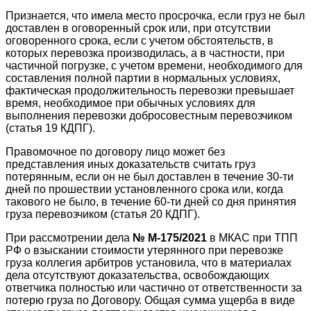
Признается, что имела место просрочка, если груз не был
доставлен в оговоренный срок или, при отсутствии
оговоренного срока, если с учетом обстоятельств, в
которых перевозка производилась, а в частности, при
частичной погрузке, с учетом времени, необходимого для
составления полной партии в нормальных условиях,
фактическая продолжительность перевозки превышает
время, необходимое при обычных условиях для
выполнения перевозки добросовестным перевозчиком
(статья 19 КДПГ).
Правомочное по договору лицо может без
представления иных доказательств считать груз
потерянным, если он не был доставлен в течение 30-ти
дней по прошествии установленного срока или, когда
такового не было, в течение 60-ти дней со дня принятия
груза перевозчиком (статья 20 КДПГ).
При рассмотрении дела
№ М-175/2021
в МКАС при ТПП
РФ о взыскании стоимости утерянного при перевозке
груза коллегия арбитров установила, что в материалах
дела отсутствуют доказательства, освобождающих
ответчика полностью или частично от ответственности за
потерю груза по Договору. Общая сумма ущерба в виде