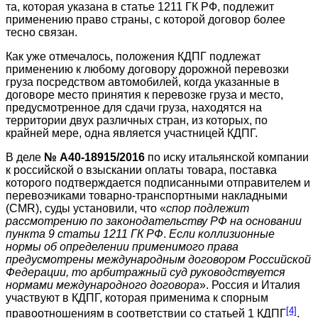
та, которая указана в статье 1211 ГК РФ, подлежит
применению право страны, с которой договор более
тесно связан.
Как уже отмечалось, положения КДПГ подлежат
применению к любому договору дорожной перевозки
груза посредством автомобилей, когда указанные в
договоре место принятия к перевозке груза и место,
предусмотренное для сдачи груза, находятся на
территории двух различных стран, из которых, по
крайней мере, одна является участницей КДПГ.
В деле
№ А40-18915/2016
по иску итальянской компании
к российской о взыскании оплаты товара, поставка
которого подтверждается подписанными отправителем и
перевозчиками товарно-транспортными накладными
(CMR), суды установили, что «
спор подлежит
рассмотрению по законодательству РФ на основании
пункта 9 статьи 1211 ГК РФ
.
Если коллизионные
нормы об определении применимого права
предусмотрены международным договором Российской
Федерации, то арбитражный суд руководствуется
нормами международного договора
». Россия и Италия
участвуют в КДПГ, которая применима к спорным
[4]
правоотношениям в соответствии со статьей 1 КДПГ
.