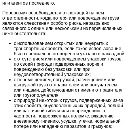
или агентов последнего.
Перевозчик освобождается от лежащей на нем
ответственности, когда потеря или повреждение груза
являются следствием особого риска, неразрывно
связанного с одним или несколькими из перечисленных
ниже обстоятельств:
с использованием открытых или неукрытых
транспортных средств, если такое использование
было специально оговорено и указано в накладной;
с отсутствием или повреждением упаковки грузов,
по своей природе подверженных порче и
повреждению без упаковки или при
неудовлетворительной упаковке их;
с перемещением, погрузкой, размещением или
выгрузкой груза отправителем или получателем,
или лицами, действующими от имени отправителя
или грузополучателя;
с природой некоторых грузов, подверженных из-за
этих свойств, обусловленных их природой, полной
или частичной гибели или повреждению, в
частности, подверженных поломке, ржавению,
внезапному гниению, усушке, утечке, нормальной
потере или нападению паразитов и грызунов;