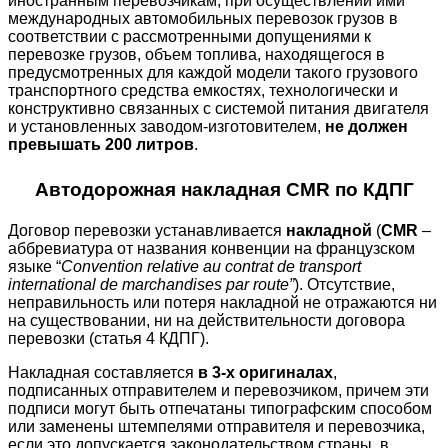
иностранным перевозчикам, при осуществлении ими
международных автомобильных перевозок грузов в
соответствии с рассмотренными допущениями к
перевозке грузов, объем топлива, находящегося в
предусмотренных для каждой модели такого грузового
транспортного средства емкостях, технологически и
конструктивно связанных с системой питания двигателя
и установленных заводом-изготовителем,
не должен
превышать 200 литров
.
Автодорожная накладная CMR по КДПГ
Договор перевозки устанавливается
накладной
(
CMR
–
аббревиатура от названия конвенции на французском
языке “
Convention relative au contrat de transport
international de marchandises par route”
). Отсутствие,
неправильность или потеря накладной не отражаются ни
на существовании, ни на действительности договора
перевозки (статья 4 КДПГ).
Накладная составляется
в 3-х оригиналах
,
подписанных отправителем и перевозчиком, причем эти
подписи могут быть отпечатаны типографским способом
или заменены штемпелями отправителя и перевозчика,
если это допускается законодательством страны, в