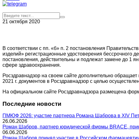
21 октября 2020
В соответствии с пп. «б» п. 2 постановления Правительс
изделий» регистрационные удостоверения бессрочного де
постановления, действительны и подлежат замене до 1 я
сфере здравоохранения.
Росздравнадзор на своем сайте дополнительно обращает 
2021 г. документов в Росздравнадзор с целью осуществле
На официальном сайте Росздравнадзора размещена форма
Последние новости
ПМЮФ 2026: участие партнера Романа Шаброва в XIV Пе
26.06.2026
Роман Шабров, партнер юридической фирмы BRACE, прин
06.06.2026
Роман Шабров принял участие в Российском фармацевти