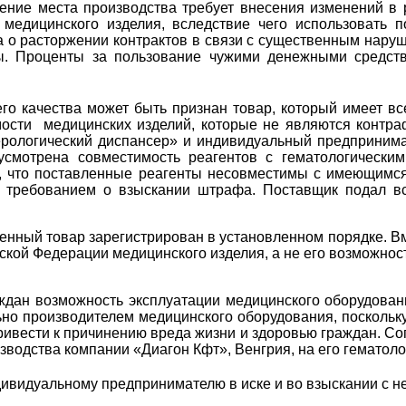
ение места производства требует внесения изменений в 
 медицинского изделия, вследствие чего использовать 
 о расторжении контрактов в связи с существенным наруш
ы. Проценты за пользование чужими денежными средств
его качества может быть признан товар, который имеет 
имости медицинских изделий, которые не являются конт
рологический диспансер» и индивидуальный предпринима
дусмотрена совместимость реагентов с гематологическ
я, что поставленные реагенты несовместимы с имеющимся
с требованием о взыскании штрафа. Поставщик подал в
ленный товар зарегистрирован в установленном порядке. В
кой Федерации медицинского изделия, а не его возможнос
раждан возможность эксплуатации медицинского оборудова
ьно производителем медицинского оборудования, поскольк
ивести к причинению вреда жизни и здоровью граждан. Со
водства компании «Диагон Кфт», Венгрия, на его гематоло
дивидуальному предпринимателю в иске и во взыскании с н