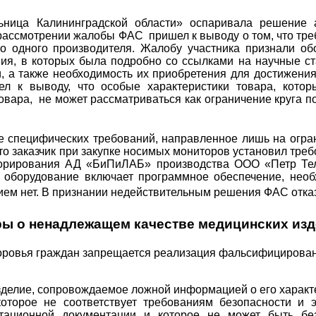
ица Калининградской области» оспаривала решение а
 рассмотрении жалобы ФАС пришел к выводу о том, что тр
ко одного производителя. Жалобу участника признали о
ния, в которых была подробно со ссылками на научные с
и, а также необходимость их приобретения для достижени
ел к выводу, что особые характеристики товара, кото
овара, не может рассматриваться как ограничение круга 
е специфических требований, направленное лишь на огра
то заказчик при закупке носимых мониторов установил тр
иторирования АД «БиПиЛАБ» производства ООО «Петр Те
ое оборудование включает программное обеспечение, не
ем нет. В признании недействительным решения ФАС отка
ы о ненадлежащем качестве медицинских из
 здоровья граждан запрещается реализация фальсифициров
делие, сопровождаемое ложной информацией о его характер
которое не соответствует требованиям безопасности и 
атационной документации и которое не может быть бе