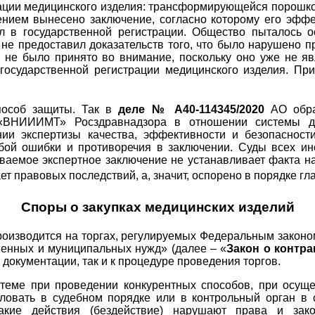
ации медицинского изделия: трансформирующейся порошков
нием вынесено заключение, согласно которому его эффе
л в государственной регистрации. Общество пыталось о
 не предоставил доказательств того, что было нарушено 
 не было принято во внимание, поскольку оно уже не я
осударственной регистрации медицинского изделия. При
пособ защиты. Так в
деле № А40-114345/2020
АО обра
«ВНИИИМТ» Росздравнадзора в отношении системы ди
нии экспертизы качества, эффективности и безопаснос
бой ошибки и противоречия в заключении. Суды всех и
иваемое экспертное заключение не устанавливает факта н
т правовых последствий, а, значит, оспорено в порядке г
Споры о закупках медицинских изделий
роизводится на торгах, регулируемых Федеральным законо
твенных и муниципальных нужд» (далее – «
Закон о контра
 документации, так и к процедуре проведения торгов.
стеме при проведении конкурентных способов, при осущ
овать в судебном порядке или в контрольный орган в с
такие действия (бездействие) нарушают права и зак