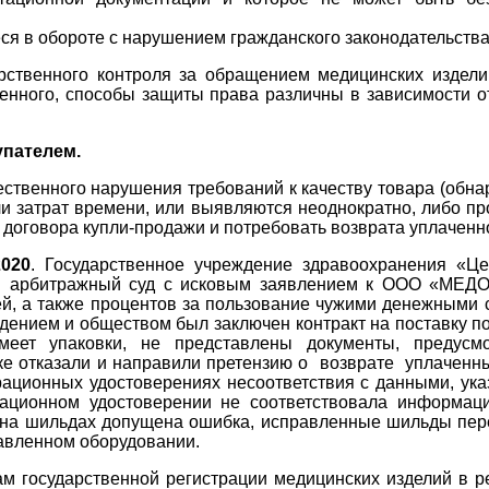
ся в обороте с нарушением гражданского законодательства
ственного контроля за обращением медицинских издели
нного, способы защиты права различны в зависимости о
упателем.
щественного нарушения требований к качеству товара (обн
и затрат времени, или выявляются неоднократно, либо пр
я договора купли-продажи и потребовать возврата уплачен
020
. Государственное учреждение здравоохранения «Це
 в арбитражный суд с исковым заявлением к ООО «МЕДОС
ей, а также процентов за пользование чужими денежными
ждением и обществом был заключен контракт на поставку п
ет упаковки, не представлены документы, предусмот
ке отказали и направили претензию о возврате уплаченн
ционных удостоверениях несоответствия с данными, указ
ационном удостоверении не соответствовала информаци
 на шильдах допущена ошибка, исправленные шильды пер
тавленном оборудовании.
м государственной регистрации медицинских изделий в ре