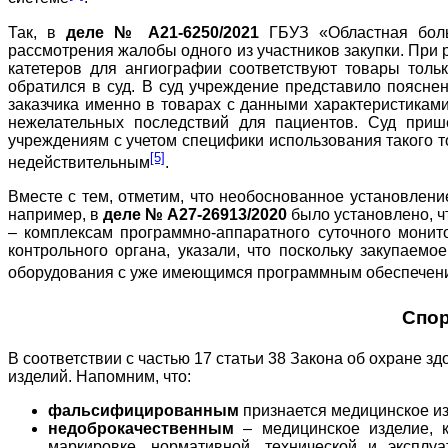
Так, в
деле № А21-6250/2021
ГБУЗ «Областная больн
рассмотрения жалобы одного из участников закупки. При
катетеров для ангиографии соответствуют товары толь
обратился в суд. В суд учреждение представило поясне
заказчика именно в товарах с данными характеристикам
нежелательных последствий для пациентов. Суд приш
учреждениям с учетом специфики использования такого т
[5]
недействительным
.
Вместе с тем, отметим, что необоснованное установлени
например, в
деле № А27-26913/2020
было установлено, ч
– комплексам программно-аппаратного суточного мон
контрольного органа, указали, что поскольку закупаем
оборудования с уже имеющимся программным обеспечени
Спор
В соответствии с частью 17 статьи 38 Закона об охране
изделий. Напомним, что:
фальсифицированным
признается медицинское из
недоброкачественным
– медицинское изделие, 
маркировке, нормативной, технической и эксплу