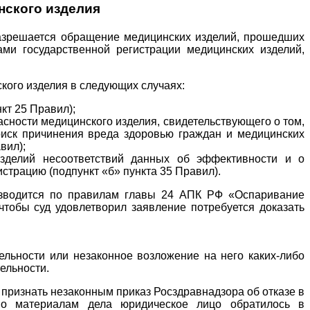
нского изделия
 разрешается обращение медицинских изделий, прошедших
ами государственной регистрации медицинских изделий,
кого изделия в следующих случаях:
кт 25 Правил);
асности медицинского изделия, свидетельствующего о том,
 риск причинения вреда здоровью граждан и медицинских
вил);
изделий несоответствий данных об эффективности и о
страцию (подпункт «б» пункта 35 Правил).
оизводится по правилам главы 24 АПК РФ «Оспаривание
чтобы суд удовлетворил заявление потребуется доказать
льности или незаконное возложение на него каких-либо
ельности.
л признать незаконным приказ Росздравнадзора об отказе в
сно материалам дела юридическое лицо обратилось в