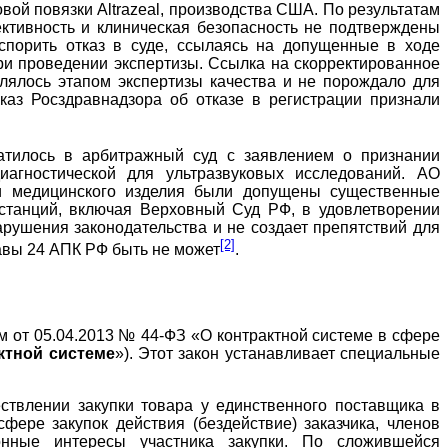
ой повязки Altrazeal, производства США. По результатам
ктивность и клиническая безопасность не подтверждены
спорить отказ в суде, ссылаясь на допущенные в ходе
при проведении экспертизы. Ссылка на скорректированное
влялось этапом экспертизы качества и не порождало для
каз Росздравнадзора об отказе в регистрации признали
тилось в арбитражный суд с заявлением о признании
агностической для ультразвуковых исследований. АО
ти медицинского изделия были допущены существенные
нстанций, включая Верховный Суд РФ, в удовлетворении
арушения законодательства и не создает препятствий для
[2]
лавы 24 АПК РФ быть не может
.
м от 05.04.2013 № 44-ФЗ «О контрактной системе в сфере
ктной системе
»). Этот закон устанавливает специальные
ествлении закупки товара у единственного поставщика в
фере закупок действия (бездействие) заказчика, членов
онные интересы участника закупки. По сложившейся