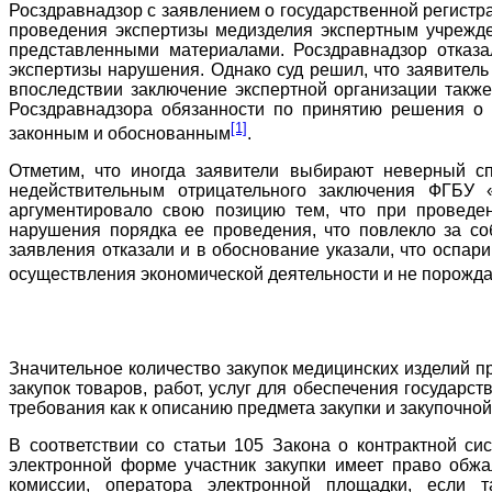
Росздравнадзор с заявлением о государственной регистр
проведения экспертизы медизделия экспертным учрежде
представленными материалами. Росздравнадзор отказа
экспертизы нарушения. Однако суд решил, что заявитель
впоследствии заключение экспертной организации также
Росздравнадзора обязанности по принятию решения о г
[1]
законным и обоснованным
.
Отметим, что иногда заявители выбирают неверный с
недействительным отрицательного заключения ФГБУ 
аргументировало свою позицию тем, что при проведе
нарушения порядка ее проведения, что повлекло за со
заявления отказали и в обоснование указали, что оспар
осуществления экономической деятельности и не порождае
Значительное количество закупок медицинских изделий п
закупок товаров, работ, услуг для обеспечения государс
требования как к описанию предмета закупки и закупочной
В соответствии со статьи 105 Закона о контрактной си
электронной форме участник закупки имеет право обжал
комиссии, оператора электронной площадки, если 