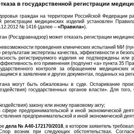
тказа в государственной регистрации медици
 здоровья граждан на территории Российской Федерации
й регистрации медицинских изделий установлен Правил
12.2012 № 1416 (далее –
«Правила»
).
ан (Росздравнадзор) может отказать регистрации медицинс
 невозможности проведения клинических испытаний МИ (пун
 результатам экспертизы качества, эффективности и безоп
зопасность регистрируемого изделия не подтверждены или
ффективность его применения (подпункт «а» пункта 35 Пра
сударственного контроля за обращением медицинских 
щимся в заявлении и других документах, поданных на реги
ргана могут быть обжалованы в суде. Оспаривание пр
здействия) государственных органов власти». Для того, 
ездействия) закону или иному правовому акту;
 сфере предпринимательской и иной экономической деяте
ествления предпринимательской и иной экономической деят
ере
дела № А40-172170/2018
, в котором заявитель требова
. Спор возник при следующих обстоятельствах. Согла