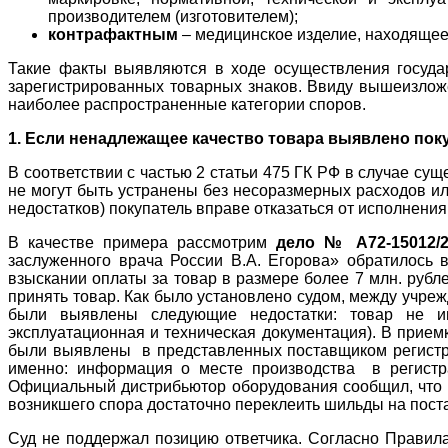
производителем (изготовителем);
контрафактным
– медицинское изделие, находящее
Такие факты выявляются в ходе осуществления государ
зарегистрированных товарных знаков. Ввиду вышеизложе
наиболее распространенные категории споров.
1. Если ненадлежащее качество товара выявлено пок
В соответствии с частью 2 статьи 475 ГК РФ в случае су
не могут быть устранены без несоразмерных расходов ил
недостатков) покупатель вправе отказаться от исполнени
В качестве примера рассмотрим
дело № А72-15012/2
заслуженного врача России В.А. Егорова» обратилось
взыскании оплаты за товар в размере более 7 млн. рубл
принять товар. Как было установлено судом, между учре
были выявлены следующие недостатки: товар не име
эксплуатационная и техническая документация). В прием
были выявлены в представленных поставщиком регистра
именно: информация о месте производства в регистр
Официальный дистрибьютор оборудования сообщил, что
возникшего спора достаточно переклеить шильды на пос
Суд не поддержал позицию ответчика. Согласно Правила