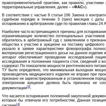
правоприменительной практике, как правило, участник
территориальные управления, далее – «
ФАС
»).
В соответствии с частью 9 статьи 106 Закона о контра
судебном порядке в течение 3 (трех) месяцев с даты
оспариванию в арбитражном суде по правилам главы 24 АП
Наиболее часто встречающиеся причины для оспаривания –
ограничивающие количество потенциальных участнико
обратилось в арбитражный суд с заявлением о призна
общества к участию в аукционе на поставку цифрового
указало в заявке характеристики флюорографа полно
материалам регистрационного досье на данное изделие и 
аппарат обеспечивает проведение исследований паци
исследования в положении пациента стоя, сведений о в
содержат. По показателю мощности рентгеновского питающе
ТУ было определено, что минимальная выходная мощнос
производитель медицинского изделия не вправе при прои
признано не зарегистрированным в установленном порядке
электронном аукционе должна быть признана не соо
[3]
документации
.
Что касается оспаривания положений закупочной документ
которые бы отвечали его потребностям. Данная позици
[4]
системе
.