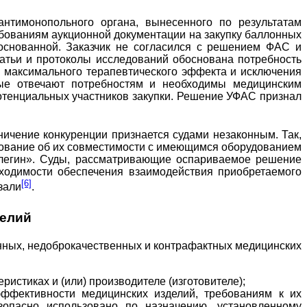
нтимонопольного органа, вынесенного по результатам
ебованиям аукционной документации на закупку баллонных
боснованной. Заказчик не согласился с решением ФАС и
татьи и протоколы исследований обоснована потребность
я максимального терапевтического эффекта и исключения
рые отвечают потребностям и необходимы медицинским
потенциальных участников закупки. Решение УФАС признал
ничение конкуренции признается судами незаконным. Так,
ебование об их совместимости с имеющимся оборудованием
легин». Суды, рассматривающие оспариваемое решение
обходимости обеспечения взаимодействия приобретаемого
[6]
зали
.
делий
анных, недоброкачественных и контрафактных медицинских
истиках и (или) производителе (изготовителе);
эффективности медицинских изделий, требованиям к их
зопасно использовано по назначению, установленному