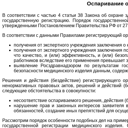
Оспаривание о
В соответствии с частью 4 статьи 38 Закона об охране
государственную регистрацию. Порядок государственно
утвержденными Постановлением Правительства РФ от 27.
В соответствии с данными Правилами регистрирующий орг
получения от экспертного учреждения заключения о
получения от экспертного учреждения заключения по
что качество, и (или) эффективность, и (или) бе
работников вследствие его применения превышает э
выявление Росздравнадзором по результатам го
безопасности медицинского изделия данным, содержа
Решения и действия (бездействие) регистрирующего о
ненормативных правовых актов, решений и действий (бе
следующие обстоятельства в совокупности:
несоответствие оспариваемого решения, действия (б
нарушение прав и законных интересов заявителя в
обязанностей, создание иных препятствий для осущ
Рассмотрим порядок особенности подобных дел на прим
государственной регистрации медицинского изделия