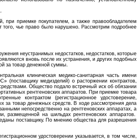
.
й, при приемке покупателем, а также правообладателем
т того, чье право было нарушено. Рассмотрим подробнее
аружения неустранимых недостатков, недостатков, которые
оявляются вновь после их устранения, и других подобных
ной за товар денежной суммы.
нтральная клиническая медико-санитарная часть имени
» (поставщику медизделий) о расторжении контрактов,
 средствами. Общество подало встречный иск об обязании
ортативных рентгеновских аппаратов. При приемке товара
ренные контрактом (регистрационное удостоверение,
ых за товар денежных средств. В ходе рассмотрения дела
анными непосредственно на рентгеновских аппаратах, а
и, размещенной на шильдах рентгеновских аппаратов.
еданы поставщику. По мнению общества для разрешения
гистрационном удостоверении указывается, в том числе,