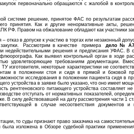
и закупок первоначально обращаются с жалобой в контро
ктной системе решение, принятое ФАС по результатам рас
 его принятия. Как и другие ненормативные акты, реше
К РФ. Правом на обжалование обладают как участники закуп
 отказ в допуске к участию в торгах или незаконный допус
в закупки. Рассмотрим в качестве примера
дело № А79
нии недействительными решения и предписания УФАС. В
 флюорографа. Как выявил контрольный орган в ходе рас
стью удовлетворяющие требованиям документации. Вмес
ТУ изготовителя, некоторые характеристики не соответст
ентам в положении стоя и сидя в прямой и боковой пр
озможности исследования в положении пациента сидя в пр
го устройства в заявке было указано, что оно имеет мощно
ть рентгеновского питающего устройства составляет не 
зводстве отступать от нормативных показателей, опреде
. В силу действовавшей на дату рассмотрения части 1 ста
тветствующей в случае несоответствия документов и
ации, то суды признают право заказчика на самостоятельн
я была изложена в Обзоре судебной практики применения