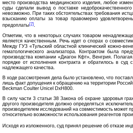
место производства медицинского изделия, любое измен
суды сделали вывод о поставке недоброкачественного
невозможно. При таких обстоятельствах требования истца
взысканию оплаты за товар правомерно удовлетворен
[7]
предоплаты
.
Отметим, что в некоторых случаях товаром ненадлежащ
является качественным. Речь идет о спорах о совмест
Между ГУЗ «Тульский областной клинический кожно-вене
гематологического анализатора. Контрактом была пре
производства компании «Диагон Кфт», Венгрия. Полага
порядке от исполнения контракта и обратилось в суд 
надлежащего качества.
В ходе рассмотрения дела было установлено, что постав
лишь факт допущения к обращению на территории Российс
Beckman Coulter Unicel DxH800.
В силу части 3 статьи 38 Закона об охране здоровья г
другого производителя должно определяться исключител
производителем исследований на совместимость может пр
относительно возможности использования реагентов произ
Исходя из изложенного, суд принял решение об отказе ин