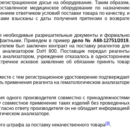
регистрационное досье на оборудование. Таким образом,
поставленное медицинское оборудование по назначению
ением ответчиком условий поставки товара по качеству, и
ами взысканы с даты получения претензии о возврате
все необходимые разрешительные документы и формально
рафактными. Приведем в пример
дело № А68-12751/2019.
телем был заключен контракт на поставку реагентов для
им анализатором DxH 800. Поставщик передал реагенты
 анализатором, учреждение отказалось в одностороннем
стречное исковое заявление об обязании принять товар
месте с тем регистрационное удостоверение подтверждает
ть применения реагента на гематологическом анализаторе
ния одного производителя совместно с принадлежностями
у совместное применение таких изделий без проведенных
гласно ответу производителя он не обладает информацией
гическом анализаторе.
[8]
его штрафа за поставку некачественного товара
.