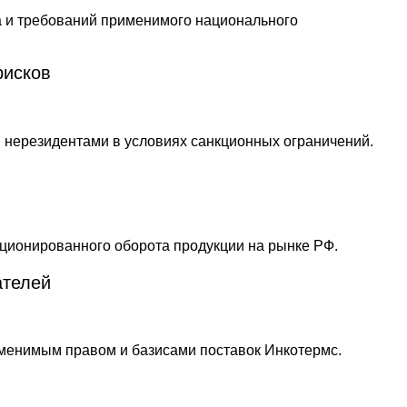
рисков
ателей